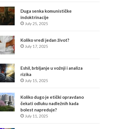
Duga senka komunističke
indoktrinacije
July 25, 2025
Koliko vredi jedan život?
July 17, 2025
Eshil, brbljanje u vožnji i analiza
rizika
July 15, 2025
Koliko dugo je etički opravdano
čekati odluku nadležnih kada
bolest napreduje?
July 11, 2025