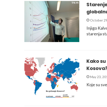
Starenje
globaln
October 29
Injigo Kalv
starenja s
Kako su 
Kosova?
May 23, 20
Koje su sve