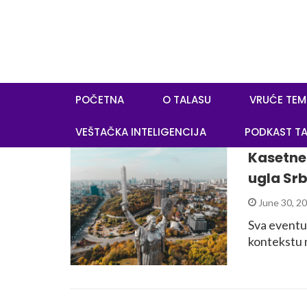
POČETNA
O TALASU
VRUĆE TEM
VEŠTAČKA INTELIGENCIJA
PODKAST TA
Kasetne 
ugla Srb
June 30, 2
Sva eventu
kontekstu 