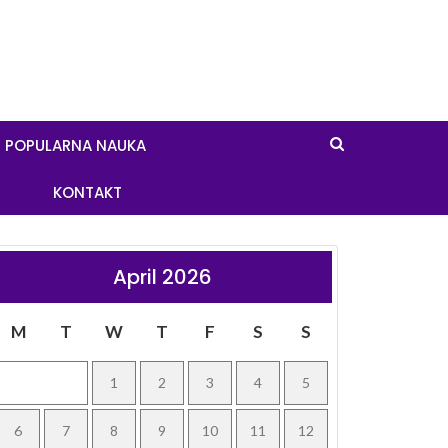
POPULARNA NAUKA
KONTAKT
April 2026
M
T
W
T
F
S
S
1
2
3
4
5
6
7
8
9
10
11
12