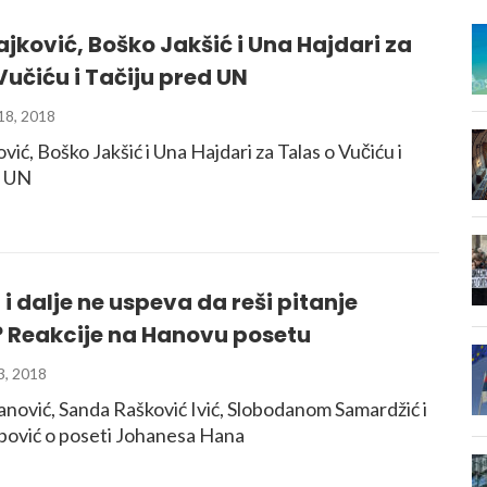
jković, Boško Jakšić i Una Hajdari za
Vučiću i Tačiju pred UN
8, 2018
vić, Boško Jakšić i Una Hajdari za Talas o Vučiću i
d UN
 i dalje ne uspeva da reši pitanje
 Reakcije na Hanovu posetu
, 2018
anović, Sanda Rašković Ivić, Slobodanom Samardžić i
ović o poseti Johanesa Hana