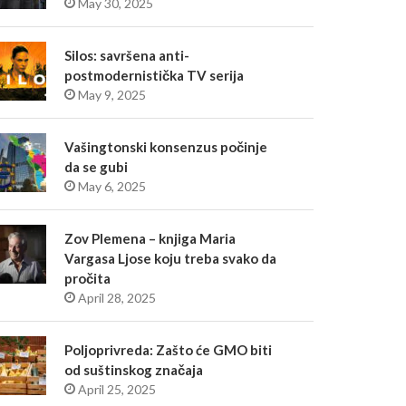
May 30, 2025
Silos: savršena anti-
postmodernistička TV serija
May 9, 2025
Vašingtonski konsenzus počinje
da se gubi
May 6, 2025
Zov Plemena – knjiga Maria
Vargasa Ljose koju treba svako da
pročita
April 28, 2025
Poljoprivreda: Zašto će GMO biti
od suštinskog značaja
April 25, 2025