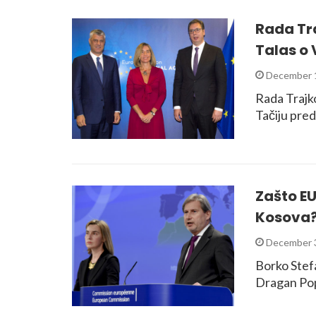
Rada Tra
Talas o 
December 1
Rada Trajko
Tačiju pre
Zašto EU
Kosova?
December 3
Borko Stef
Dragan Pop