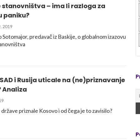
 stanovništva – ima li razloga za
u paniku?
, 2019
o Sotomajor, predavač iz Baskije, o globalnom izazovu
tanovništva
P
SAD i Rusija uticale na (ne)priznavanje
 Analiza
19
 države priznale Kosovo i od čega je to zavisilo?
P