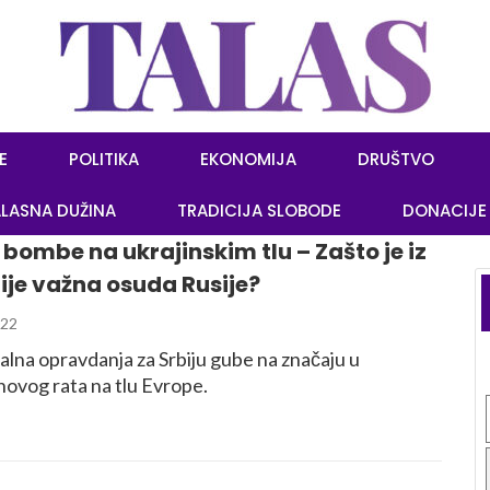
E
POLITIKA
EKONOMIJA
DRUŠTVO
LASNA DUŽINA
TRADICIJA SLOBODE
DONACIJE
bombe na ukrajinskim tlu – Zašto je iz
ije važna osuda Rusije?
022
alna opravdanja za Srbiju gube na značaju u
novog rata na tlu Evrope.