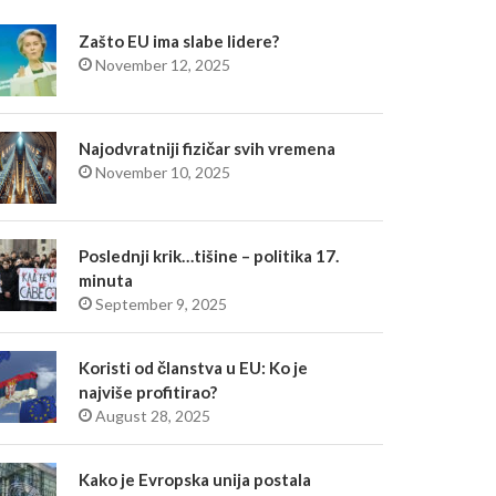
Zašto EU ima slabe lidere?
November 12, 2025
Najodvratniji fizičar svih vremena
November 10, 2025
Poslednji krik…tišine – politika 17.
minuta
September 9, 2025
Koristi od članstva u EU: Ko je
najviše profitirao?
August 28, 2025
Kako je Evropska unija postala