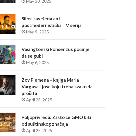
May 30, 2025
Silos: savršena anti-
postmodernistička TV serija
May 9, 2025
Vašingtonski konsenzus počinje
da se gubi
May 6, 2025
Zov Plemena – knjiga Maria
Vargasa Ljose koju treba svako da
pročita
April 28, 2025
Poljoprivreda: Zašto će GMO biti
od suštinskog značaja
April 25, 2025