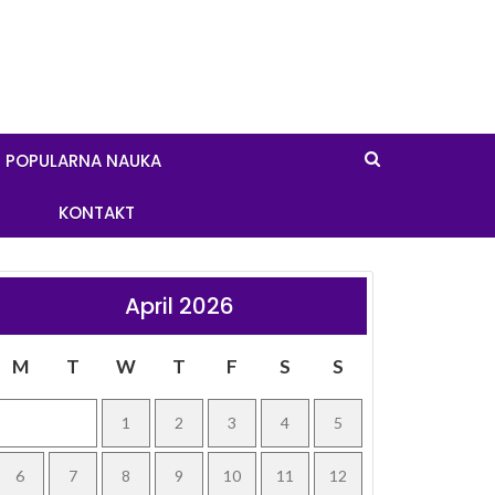
POPULARNA NAUKA
KONTAKT
April 2026
M
T
W
T
F
S
S
1
2
3
4
5
6
7
8
9
10
11
12