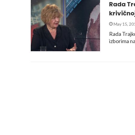
Rada Tra
krivično
May 15, 20
Rada Trajkov
izborima na