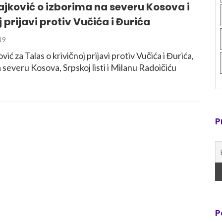
jković o izborima na severu Kosova i
j prijavi protiv Vučića i Đurića
19
ić za Talas o krivičnoj prijavi protiv Vučića i Đurića,
 severu Kosova, Srpskoj listi i Milanu Radoičiću
P
P