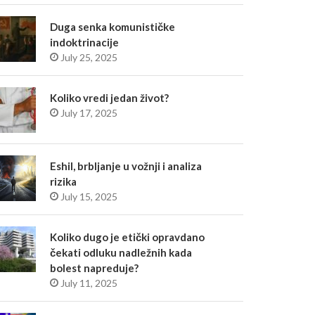
Duga senka komunističke
indoktrinacije
July 25, 2025
Koliko vredi jedan život?
July 17, 2025
Eshil, brbljanje u vožnji i analiza
rizika
July 15, 2025
Koliko dugo je etički opravdano
čekati odluku nadležnih kada
bolest napreduje?
July 11, 2025