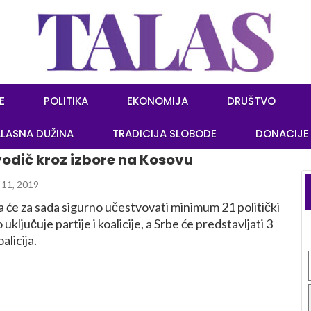
E
POLITIKA
EKONOMIJA
DRUŠTVO
LASNA DUŽINA
TRADICIJA SLOBODE
DONACIJE
odič kroz izbore na Kosovu
11, 2019
 će za sada sigurno učestvovati minimum 21 politički
 uključuje partije i koalicije, a Srbe će predstavljati 3
oalicija.