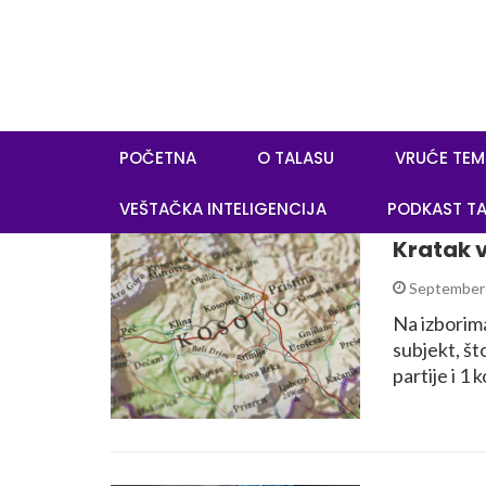
POČETNA
O TALASU
VRUĆE TEM
VEŠTAČKA INTELIGENCIJA
PODKAST TA
Kratak v
September 
Na izborima
subjekt, što
partije i 1 k