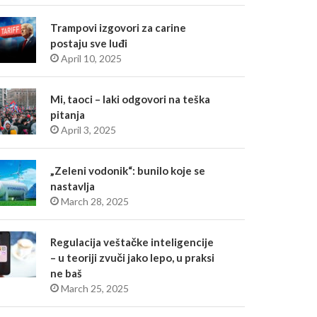
Trampovi izgovori za carine
postaju sve luđi
April 10, 2025
Mi, taoci – laki odgovori na teška
pitanja
April 3, 2025
„Zeleni vodonik“: bunilo koje se
nastavlja
March 28, 2025
Regulacija veštačke inteligencije
– u teoriji zvuči jako lepo, u praksi
ne baš
March 25, 2025