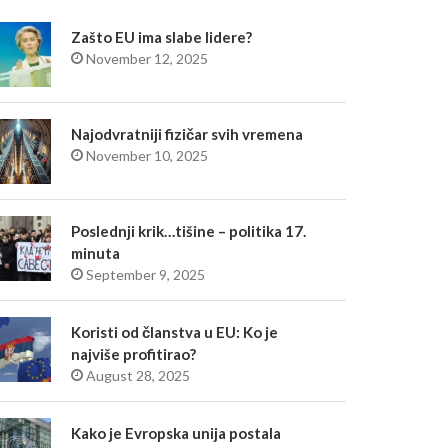
Zašto EU ima slabe lidere?
November 12, 2025
Najodvratniji fizičar svih vremena
November 10, 2025
Poslednji krik…tišine – politika 17.
minuta
September 9, 2025
Koristi od članstva u EU: Ko je
najviše profitirao?
August 28, 2025
Kako je Evropska unija postala