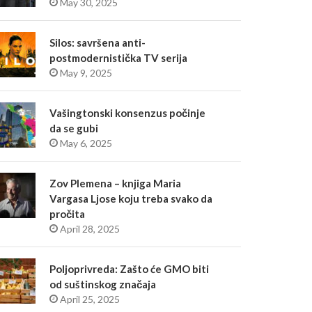
May 30, 2025
Silos: savršena anti-
postmodernistička TV serija
May 9, 2025
Vašingtonski konsenzus počinje
da se gubi
May 6, 2025
Zov Plemena – knjiga Maria
Vargasa Ljose koju treba svako da
pročita
April 28, 2025
Poljoprivreda: Zašto će GMO biti
od suštinskog značaja
April 25, 2025