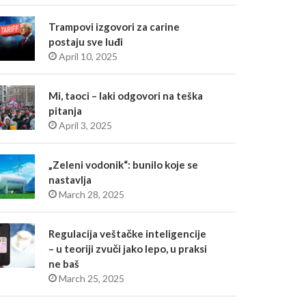
Trampovi izgovori za carine
postaju sve luđi
April 10, 2025
Mi, taoci – laki odgovori na teška
pitanja
April 3, 2025
„Zeleni vodonik“: bunilo koje se
nastavlja
March 28, 2025
Regulacija veštačke inteligencije
– u teoriji zvuči jako lepo, u praksi
ne baš
March 25, 2025