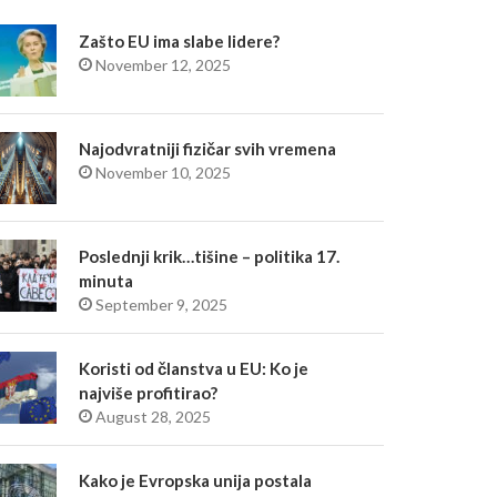
Zašto EU ima slabe lidere?
November 12, 2025
Najodvratniji fizičar svih vremena
November 10, 2025
Poslednji krik…tišine – politika 17.
minuta
September 9, 2025
Koristi od članstva u EU: Ko je
najviše profitirao?
August 28, 2025
Kako je Evropska unija postala