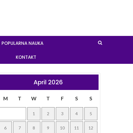
POPULARNA NAUKA
KONTAKT
April 2026
M
T
W
T
F
S
S
1
2
3
4
5
6
7
8
9
10
11
12