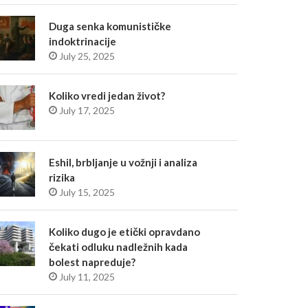
Duga senka komunističke
indoktrinacije
July 25, 2025
Koliko vredi jedan život?
July 17, 2025
Eshil, brbljanje u vožnji i analiza
rizika
July 15, 2025
Koliko dugo je etički opravdano
čekati odluku nadležnih kada
bolest napreduje?
July 11, 2025