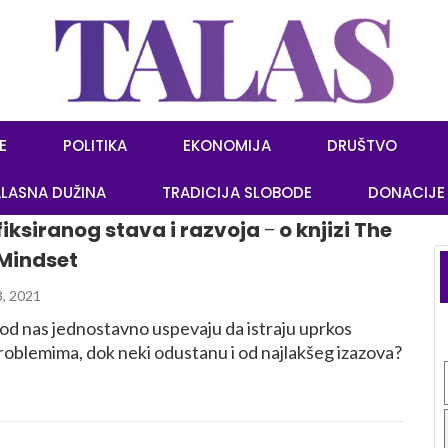
E
POLITIKA
EKONOMIJA
DRUŠTVO
LASNA DUŽINA
TRADICIJA SLOBODE
DONACIJE
iksiranog stava i razvoja ‒ o knjizi The
Mindset
3, 2021
 od nas jednostavno uspevaju da istraju uprkos
problemima, dok neki odustanu i od najlakšeg izazova?