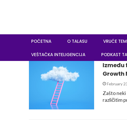
POČETNA
O TALASU
VRUĆE TEM
VEŠTAČKA INTELIGENCIJA
PODKAST TA
Između f
Growth 
February 2
Zašto neki
različitim 