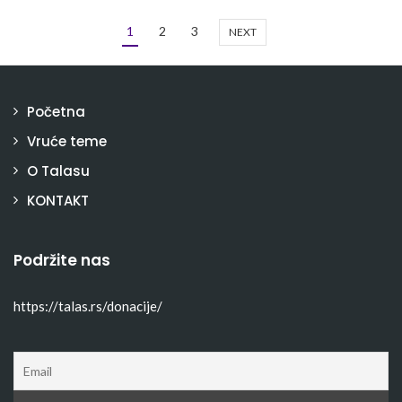
1
2
3
NEXT
Početna
Vruće teme
O Talasu
KONTAKT
Podržite nas
https://talas.rs/donacije/