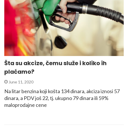
Šta su akcize, čemu služe i koliko ih
plaćamo?
June 11, 2020
Na litar benzina koji košta 134 dinara, akciza iznosi 57
dinara, a PDV još 22, tj. ukupno 79 dinara ili 59%
maloprodajne cene