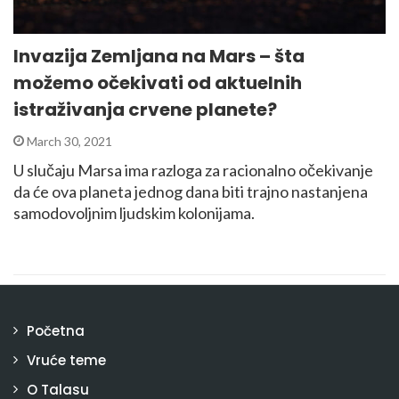
Invazija Zemljana na Mars – šta
možemo očekivati od aktuelnih
istraživanja crvene planete?
March 30, 2021
U slučaju Marsa ima razloga za racionalno očekivanje
da će ova planeta jednog dana biti trajno nastanjena
samodovoljnim ljudskim kolonijama.
Početna
Vruće teme
O Talasu