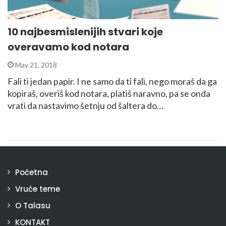
10 najbesmislenijih stvari koje
overavamo kod notara
May 21, 2018
Fali ti jedan papir. I ne samo da ti fali, nego moraš da ga
kopiraš, overiš kod notara, platiš naravno, pa se onda
vrati da nastavimo šetnju od šaltera do…
Početna
Vruće teme
O Talasu
KONTAKT