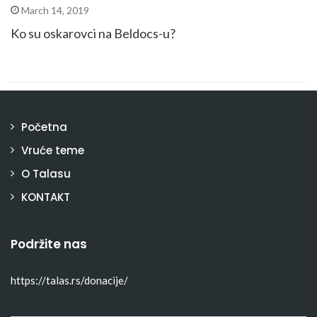
March 14, 2019
Ko su oskarovci na Beldocs-u?
Početna
Vruće teme
O Talasu
KONTAKT
Podržite nas
https://talas.rs/donacije/