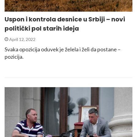
Uspon i kontrola desnice u Srbiji – novi
politički pol starih ideja
April 12, 2022
Svaka opozicija oduvek je želela i želi da postane –
pozicija.