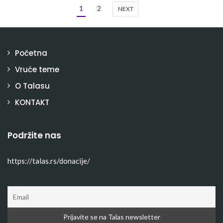
1
2
NEXT
Početna
Vruće teme
O Talasu
KONTAKT
Podržite nas
https://talas.rs/donacije/