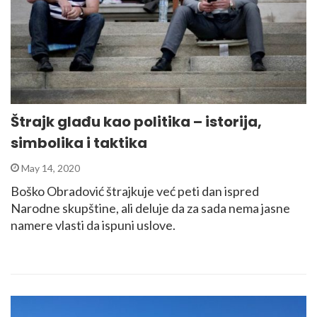
Štrajk glađu kao politika – istorija,
simbolika i taktika
May 14, 2020
Boško Obradović štrajkuje već peti dan ispred
Narodne skupštine, ali deluje da za sada nema jasne
namere vlasti da ispuni uslove.