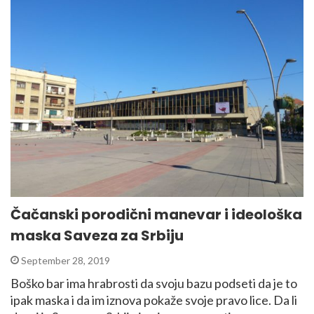
Čačanski porodični manevar i ideološka
maska Saveza za Srbiju
September 28, 2019
Boško bar ima hrabrosti da svoju bazu podseti da je to
ipak maska i da im iznova pokaže svoje pravo lice. Da li