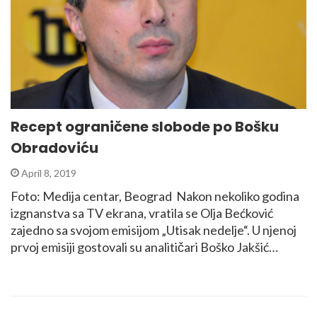
Recept ograničene slobode po Bošku
Obradoviću
April 8, 2019
Foto: Medija centar, Beograd Nakon nekoliko godina
izgnanstva sa TV ekrana, vratila se Olja Bećković
zajedno sa svojom emisijom „Utisak nedelje“. U njenoj
prvoj emisiji gostovali su analitičari Boško Jakšić…