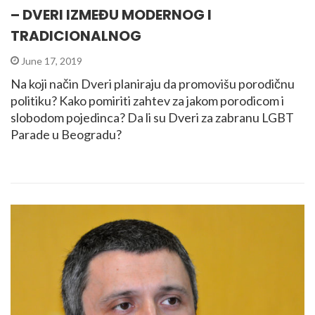
– DVERI IZMEĐU MODERNOG I
TRADICIONALNOG
June 17, 2019
Na koji način Dveri planiraju da promovišu porodičnu
politiku? Kako pomiriti zahtev za jakom porodicom i
slobodom pojedinca? Da li su Dveri za zabranu LGBT
Parade u Beogradu?