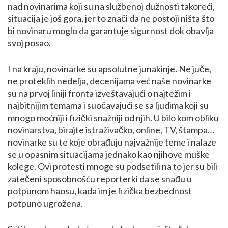
nad novinarima koji su na službenoj dužnosti takoreći,
situacija je još gora, jer to znači da ne postoji ništa što
bi novinaru moglo da garantuje sigurnost dok obavlja
svoj posao.
I na kraju, novinarke su apsolutne junakinje. Ne juče,
ne proteklih nedelja, decenijama već naše novinarke
su na prvoj liniji fronta izveštavajući o najtežim i
najbitnijim temama i suočavajući se sa ljudima koji su
mnogo moćniji i fizički snažniji od njih. U bilo kom obliku
novinarstva, birajte istraživačko, online, TV, štampa…
novinarke su te koje obrađuju najvažnije teme i nalaze
se u opasnim situacijama jednako kao njihove muške
kolege. Ovi protesti mnoge su podsetili na to jer su bili
zatečeni sposobnošću reporterki da se snađu u
potpunom haosu, kada im je fizička bezbednost
potpuno ugrožena.