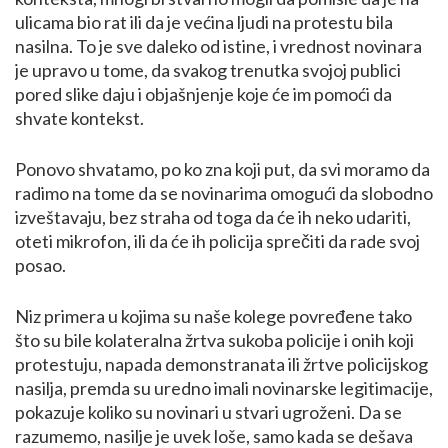
ulicama bio rat ili da je većina ljudi na protestu bila
nasilna. To je sve daleko od istine, i vrednost novinara
je upravo u tome, da svakog trenutka svojoj publici
pored slike daju i objašnjenje koje će im pomoći da
shvate kontekst.
Ponovo shvatamo, po ko zna koji put, da svi moramo da
radimo na tome da se novinarima omogući da slobodno
izveštavaju, bez straha od toga da će ih neko udariti,
oteti mikrofon, ili da će ih policija sprečiti da rade svoj
posao.
Niz primera u kojima su naše kolege povređene tako
što su bile kolateralna žrtva sukoba policije i onih koji
protestuju, napada demonstranata ili žrtve policijskog
nasilja, premda su uredno imali novinarske legitimacije,
pokazuje koliko su novinari u stvari ugroženi. Da se
razumemo, nasilje je uvek loše, samo kada se dešava