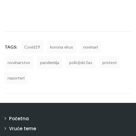
TAGS:
Covid19
korona virus
novinari
novinarstvo
pandemija
policijski čas
protest
reporteri
Početna
Vruće teme