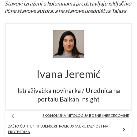
Stavovi izraženi u kolumnama predstavljaju isključivo
lične stavove autora, a ne stavove uredništva
Talasa
Ivana Jeremić
Istraživačka novinarka / Urednica na
portalu Balkan Insight
EKONOMSKA MITOLOGIJA BOSNE I HERCEGOVINE
ZAŠTO ĆUTITE? INFLUENSERI I POLICIJSKA BRUTALNOST NA
PROTESTIMA