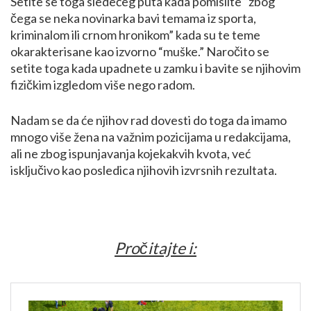
Setite se toga sledećeg puta kada pomislite “zbog
čega se neka novinarka bavi temama iz sporta,
kriminalom ili crnom hronikom” kada su te teme
okarakterisane kao izvorno “muške.” Naročito se
setite toga kada upadnete u zamku i bavite se njihovim
fizičkim izgledom više nego radom.
Nadam se da će njihov rad dovesti do toga da imamo
mnogo više žena na važnim pozicijama u redakcijama,
ali ne zbog ispunjavanja kojekakvih kvota, već
isključivo kao posledica njihovih izvrsnih rezultata.
Pročitajte i: