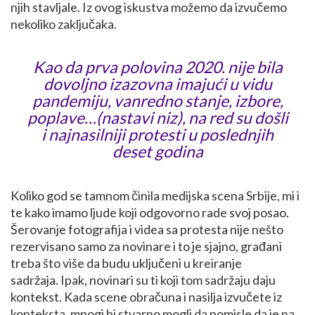
njih stavljale. Iz ovog iskustva možemo da izvučemo
nekoliko zaključaka.
Kao da prva polovina 2020. nije bila
dovoljno izazovna imajući u vidu
pandemiju, vanredno stanje, izbore,
poplave…(nastavi niz), na red su došli
i najnasilniji protesti u poslednjih
deset godina
Koliko god se tamnom činila medijska scena Srbije, mi i
te kako imamo ljude koji odgovorno rade svoj posao.
Šerovanje fotografija i videa sa protesta nije nešto
rezervisano samo za novinare i to je sjajno, građani
treba što više da budu uključeni u kreiranje
sadržaja.
Ipak, novinari su ti koji tom sadržaju daju
kontekst. Kada scene obračuna i nasilja izvučete iz
konteksta, mnogi bi stvarno mogli da pomisle da je na