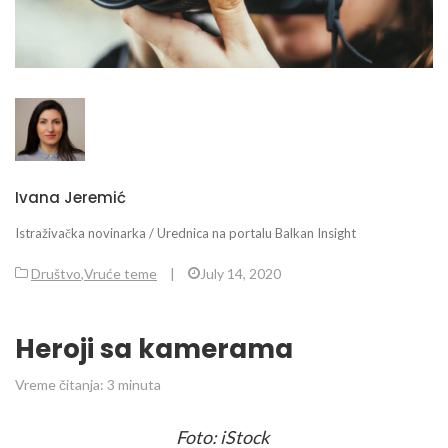
Ivana Jeremić
Istraživačka novinarka / Urednica na portalu Balkan Insight
Društvo
,
Vruće teme
|
July 14, 2020
Heroji sa kamerama
Vreme čitanja:
3
minuta
Foto: iStock