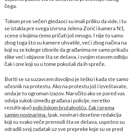
čega.
Tokom prve večeri gledaoci su imali priliku da vide, i tu
se istakla pre svega izvrsna Jelena Zorić i kamera N1,
scene o kojima ćemo pričati još mnogo. I nije to samo
zbog toga što su kamere uhvatile, već i zbog načina na
koji su se kolege izborile da građanima ne samo prikažu
slike već i objasne šta se dešava, i svojim stavom odbiju
čak i one koji su u tome pokušali da ih spreče.
Boriti se sa suzavcem dovoljno je teško i kada ste samo
učesnik na protestu. Ako na protestu još i izveštavate,
onda je to ogroman izazov. Naročito ako se pored vas
odvija sukob između građana i policije, neretko
rezultirajući
policijskom brutalnošću, čak i prema
samim novinarima
.
Ipak, novinari desetine redakcija
koji su svako veče prenosili šta se dešava, uspešno su
odradili svoj zadatak uz sve prepreke koje su se pred