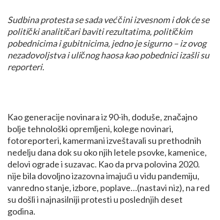
Sudbina protesta se sada već čini izvesnom i dok će se
politički analitičari baviti rezultatima, političkim
pobednicima i gubitnicima, jedno je sigurno – iz ovog
nezadovoljstva i uličnog haosa kao pobednici izašli su
reporteri.
Kao generacije novinara iz 90-ih, doduše, značajno
bolje tehnološki opremljeni, kolege novinari,
fotoreporteri, kamermani izveštavali su prethodnih
nedelju dana dok su oko njih letele psovke, kamenice,
delovi ograde i suzavac.
Kao da prva polovina 2020.
nije bila dovoljno izazovna imajući u vidu pandemiju,
vanredno stanje, izbore, poplave…(nastavi niz), na red
su došli i najnasilniji protesti u poslednjih deset
godina.