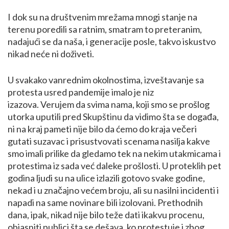
I dok su na društvenim mrežama mnogi stanje na
terenu poredili sa ratnim, smatram to preteranim,
nadajući se da naša, i generacije posle, takvo iskustvo
nikad neće ni doživeti.
U svakako vanrednim okolnostima, izveštavanje sa
protesta usred pandemije imalo je niz
izazova.
Verujem da svima nama, koji smo se prošlog
utorka uputili pred Skupštinu da vidimo šta se događa,
ni na kraj pameti nije bilo da ćemo do kraja večeri
gutati suzavac i prisustvovati scenama nasilja kakve
smo imali prilike da gledamo tek na nekim utakmicama i
protestima iz sada već daleke prošlosti.
U proteklih pet
godina ljudi su na ulice izlazili gotovo svake godine,
nekad i u značajno većem broju, ali su nasilni incidenti i
napadi na same novinare bili izolovani.
Prethodnih
dana, ipak, nikad nije bilo teže dati ikakvu procenu,
objasniti publici šta se dešava, ko protestuje i zbog