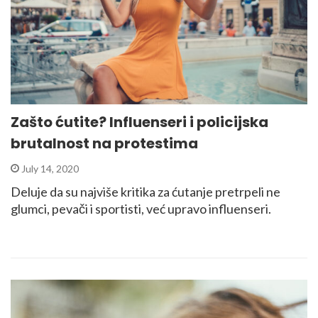
Zašto ćutite? Influenseri i policijska
brutalnost na protestima
July 14, 2020
Deluje da su najviše kritika za ćutanje pretrpeli ne
glumci, pevači i sportisti, već upravo influenseri.