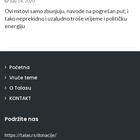
July 14, 2020
Ovi mitovi samo zbunjuju, navode na pogrešan put, i
tako neprekidno i uzaludno troše vrijeme i političku
energiju
Početna
Vruće teme
O Talasu
KONTAKT
Podržite nas
https://talas.rs/donacije/