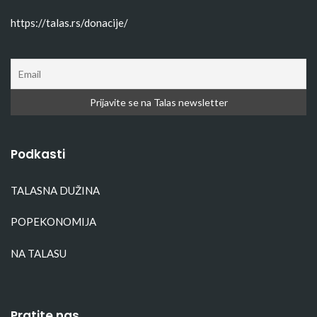
https://talas.rs/donacije/
Podkasti
TALASNA DUŽINA
POPEKONOMIJA
NA TALASU
Pratite nas