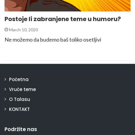
Postoje li zabranjene teme u humoru?
March 10, 2020
Ne možemo da budemo baš toliko osetljivi
Početna
Vruće teme
O Talasu
KONTAKT
Podržite nas