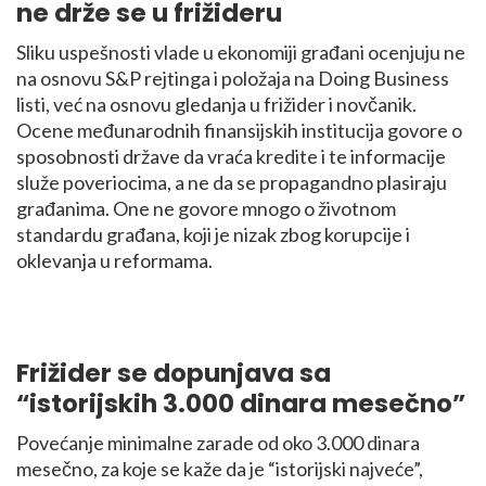
ne drže se u frižideru
Sliku uspešnosti vlade u ekonomiji građani ocenjuju ne
na osnovu S&P rejtinga i položaja na Doing Business
listi, već na osnovu gledanja u frižider i novčanik.
Ocene međunarodnih finansijskih institucija govore o
sposobnosti države da vraća kredite i te informacije
služe poveriocima, a ne da se propagandno plasiraju
građanima. One ne govore mnogo o životnom
standardu građana, koji je nizak zbog korupcije i
oklevanja u reformama.
Frižider se dopunjava sa
“istorijskih 3.000 dinara mesečno”
Povećanje minimalne zarade od oko 3.000 dinara
mesečno, za koje se kaže da je “istorijski najveće”,