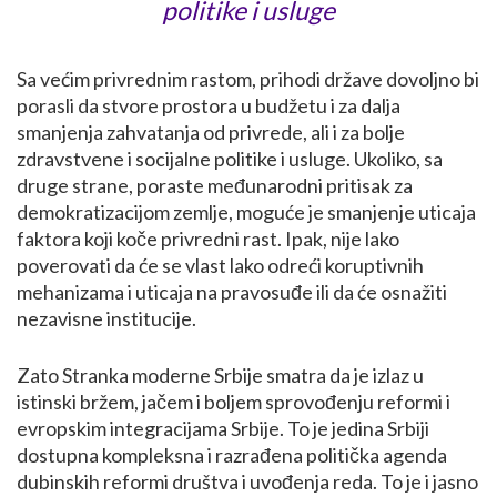
politike i usluge
Sa većim privrednim rastom, prihodi države dovoljno bi
porasli da stvore prostora u budžetu i za dalja
smanjenja zahvatanja od privrede, ali i za bolje
zdravstvene i socijalne politike i usluge. Ukoliko, sa
druge strane, poraste međunarodni pritisak za
demokratizacijom zemlje, moguće je smanjenje uticaja
faktora koji koče privredni rast. Ipak, nije lako
poverovati da će se vlast lako odreći koruptivnih
mehanizama i uticaja na pravosuđe ili da će osnažiti
nezavisne institucije.
Zato Stranka moderne Srbije smatra da je izlaz u
istinski bržem, jačem i boljem sprovođenju reformi i
evropskim integracijama Srbije. To je jedina Srbiji
dostupna kompleksna i razrađena politička agenda
dubinskih reformi društva i uvođenja reda. To je i jasno