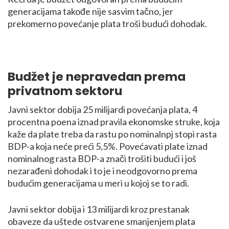
generacijama takođe nije sasvim tačno, jer
prekomerno povećanje plata troši budući dohodak.
Budžet je nepravedan prema
privatnom sektoru
Javni sektor dobija 25 milijardi povećanja plata, 4
procentna poena iznad pravila ekonomske struke, koja
kaže da plate treba da rastu po nominalnpj stopi rasta
BDP-a koja neće preći 5,5%. Povećavati plate iznad
nominalnog rasta BDP-a znači trošiti budući i još
nezarađeni dohodak i to je i neodgovorno prema
budućim generacijama u meri u kojoj se to radi.
Javni sektor dobija i 13 milijardi kroz prestanak
obaveze da uštede ostvarene smanjenjem plata