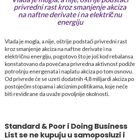
privredni rast kroz smanjenje akciza
na naftne derivate i na električnu
energiju
Vlada je mogla, a nije, oštrije podstaći privredni rast
kroz smanjenje akciza na naftne derivate i na
električnu energiju, pogotovo što je još kod rebalansa
konstatovano da povećana privredna aktivnost podiže
potrošnju energenata i naplatu akciza po tom osnovu.
Od privrede će se uzeti dodatnih 4,8 milijardi akciza po
postojećim stopama i akciznim politikama, koje neće
biti revidirane da uvaže povoljnije okolnosti.
Standard & Poor i Doing Business
List se ne kupuju u samoposluzi i