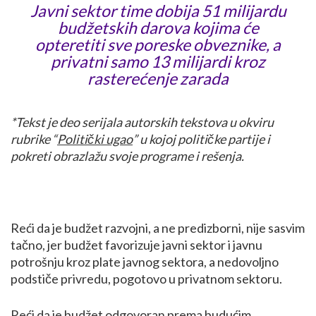
Javni sektor time dobija 51 milijardu
budžetskih darova kojima će
opteretiti sve poreske obveznike, a
privatni samo 13 milijardi kroz
rasterećenje zarada
*
Tekst je deo serijala autorskih tekstova u okviru
rubrike “
Politički ugao
” u kojoj političke partije i
pokreti obrazlažu svoje programe i rešenja.
Reći da je budžet razvojni, a ne predizborni, nije sasvim
tačno, jer budžet favorizuje javni sektor i javnu
potrošnju kroz plate javnog sektora, a nedovoljno
podstiče privredu, pogotovo u privatnom sektoru.
Reći da je budžet odgovoran prema budućim