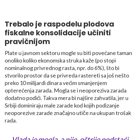
Trebalo je raspodelu plodova
fiskalne konsolidacije učiniti
pravičnijom
Plate u javnom sektoru mogle su biti povećane taman
onoliko koliko ekonomska struka kaže (po stopi
nominalnog privrednog rasta, npr. do 6%), što bi
stvorilo prostor da se privreda rastereti sa još nešto
preko 10 milijardi dinara većim smanjenjem
opterećenja zarada. Mogla se i neoporeziva zarada
dodatno podići. Takva mera bi najšire zahvatila, jer u
Srbiji dominiraju male zarade kod kojih podizanje
neoporezive zarade značajno utiče na ukupan trošak
rada.
Vlada je mogla, a nije, oštrije podstaći