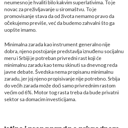
neumesno je hvaliti bilo kakvim superlativima. To je
novac za preživljavanje u siromaštvu. To je
promovisanje stava da od života nemamo pravo da
očekujemo previše, već da budemo zahvalni što ga
uopšte imamo.
Minimalna zarada kao instrument generalno nije
dobra, njeno postojanje predstavlja iznuđenu socijalnu
meru i Srbiji je potreban privredni rast koji će
minimalnu zaradu kao temu skinuti sa dnevnog reda
javne debate. Švedska nema propisanu minimalnu
zaradu, jer joj njeno propisivanje nije potrebno. Srbija
do većih zarada može doći samo privrednim rastom
većim od 6%. Motor tog rasta treba da bude privatni
sektor sa domacim investicijama.