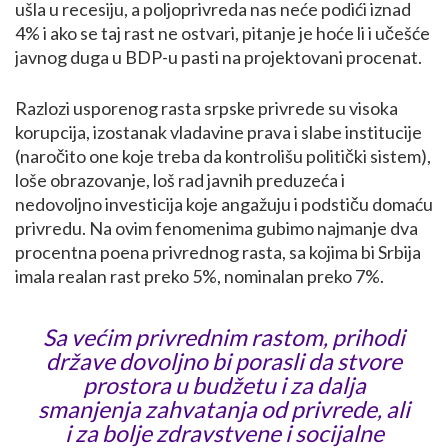
ušla u recesiju, a poljoprivreda nas neće podići iznad
4% i ako se taj rast ne ostvari, pitanje je hoće li i učešće
javnog duga u BDP-u pasti na projektovani procenat.
Razlozi usporenog rasta srpske privrede su visoka
korupcija, izostanak vladavine prava i slabe institucije
(naročito one koje treba da kontrolišu politički sistem),
loše obrazovanje, loš rad javnih preduzeća i
nedovoljno investicija koje angažuju i podstiču domaću
privredu. Na ovim fenomenima gubimo najmanje dva
procentna poena privrednog rasta, sa kojima bi Srbija
imala realan rast preko 5%, nominalan preko 7%.
Sa većim privrednim rastom, prihodi
države dovoljno bi porasli da stvore
prostora u budžetu i za dalja
smanjenja zahvatanja od privrede, ali
i za bolje zdravstvene i socijalne