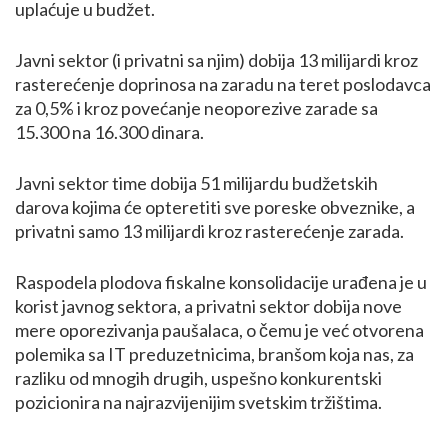
uplaćuje u budžet.
Javni sektor (i privatni sa njim) dobija 13 milijardi kroz
rasterećenje doprinosa na zaradu na teret poslodavca
za 0,5% i kroz povećanje neoporezive zarade sa
15.300 na 16.300 dinara.
Javni sektor time dobija 51 milijardu budžetskih
darova kojima će opteretiti sve poreske obveznike, a
privatni samo 13 milijardi kroz rasterećenje zarada.
Raspodela plodova fiskalne konsolidacije urađena je u
korist javnog sektora, a privatni sektor dobija nove
mere oporezivanja paušalaca, o čemu je već otvorena
polemika sa IT preduzetnicima, branšom koja nas, za
razliku od mnogih drugih, uspešno konkurentski
pozicionira na najrazvijenijim svetskim tržištima.