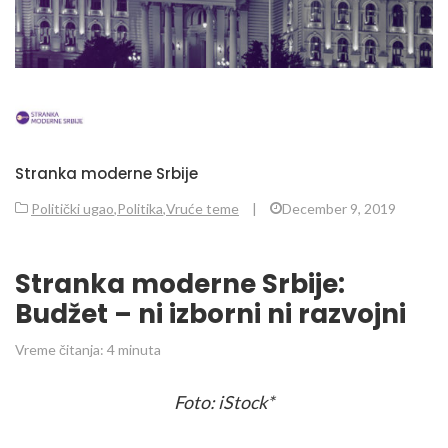
Stranka moderne Srbije
Politički ugao
,
Politika
,
Vruće teme
|
December 9, 2019
Stranka moderne Srbije:
Budžet – ni izborni ni razvojni
Vreme čitanja:
4
minuta
Foto: iStock*