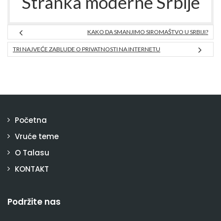
Stranka moderne Srbije
KAKO DA SMANJIMO SIROMAŠTVO U SRBIJI?
TRI NAJVEĆE ZABLUDE O PRIVATNOSTI NA INTERNETU
Početna
Vruće teme
O Talasu
KONTAKT
Podržite nas