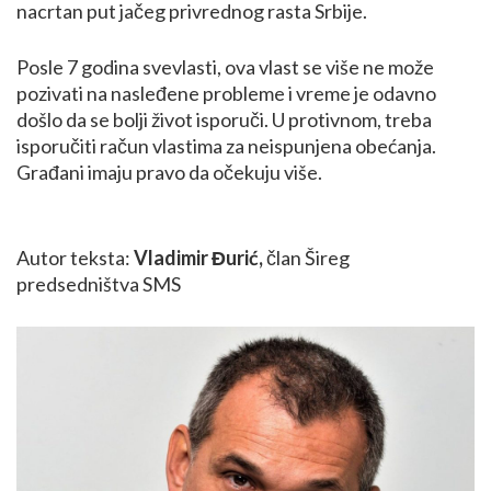
nacrtan put jačeg privrednog rasta Srbije.
Posle 7 godina svevlasti, ova vlast se više ne može
pozivati na nasleđene probleme i vreme je odavno
došlo da se bolji život isporuči. U protivnom, treba
isporučiti račun vlastima za neispunjena obećanja.
Građani imaju pravo da očekuju više.
Autor teksta:
Vladimir Đurić,
član Šireg
predsedništva SMS