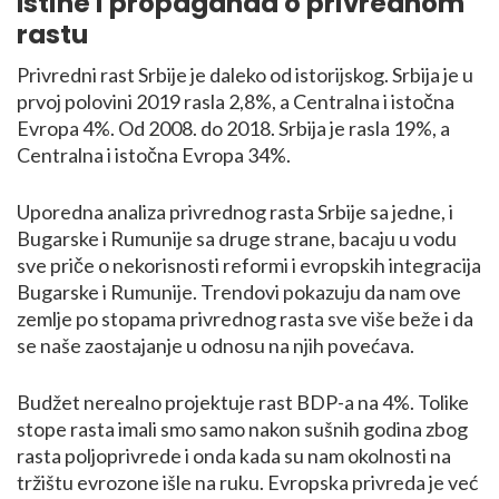
Istine i propaganda o privrednom
rastu
Privredni rast Srbije je daleko od istorijskog. Srbija je u
prvoj polovini 2019 rasla 2,8%, a Centralna i istočna
Evropa 4%. Od 2008. do 2018. Srbija je rasla 19%, a
Centralna i istočna Evropa 34%.
Uporedna analiza privrednog rasta Srbije sa jedne, i
Bugarske i Rumunije sa druge strane, bacaju u vodu
sve priče o nekorisnosti reformi i evropskih integracija
Bugarske i Rumunije. Trendovi pokazuju da nam ove
zemlje po stopama privrednog rasta sve više beže i da
se naše zaostajanje u odnosu na njih povećava.
Budžet nerealno projektuje rast BDP-a na 4%. Tolike
stope rasta imali smo samo nakon sušnih godina zbog
rasta poljoprivrede i onda kada su nam okolnosti na
tržištu evrozone išle na ruku. Evropska privreda je već