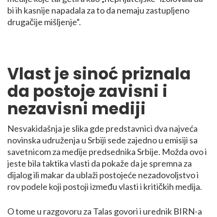
bi ih kasnije napadala za to da nemaju zastupljeno
drugačije mišljenje“.
Vlast je sinoć priznala
da postoje zavisni i
nezavisni mediji
Nesvakidašnja je slika gde predstavnici dva najveća
novinska udruženja u Srbiji sede zajedno u emisiji sa
savetnicom za medije predsednika Srbije. Možda ovo i
jeste bila taktika vlasti da pokaže da je spremna za
dijalog ili makar da ublaži postojeće nezadovoljstvo i
rov podele koji postoji između vlasti i kritičkih medija.
O tome u razgovoru za Talas govori i urednik BIRN-a