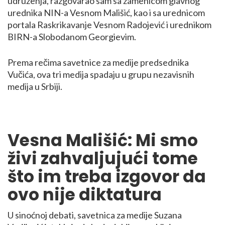
udruženja, razgovarao sam sa zamenicom glavnog
urednika NIN-a Vesnom Mališić, kao i sa urednicom
portala Raskrikavanje Vesnom Radojević i urednikom
BIRN-a Slobodanom Georgievim.
Prema rečima savetnice za medije predsednika
Vučića, ova tri medija spadaju u grupu nezavisnih
medija u Srbiji.
Vesna Mališić: Mi smo
živi zahvaljujući tome
što im treba izgovor da
ovo nije diktatura
U sinoćnoj debati, savetnica za medije Suzana