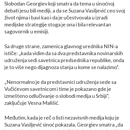
Slobodan Georgiev koji smatra da tema u sinoćnoj
debati jesu bili mediji, a da se Suzana Vasiljević ceo svoj
život njima i bavi kao i da je učestvovala u izradi
medijske strategije stoga je ona i bila relevantan
sagovornik u emisiji.
Sa druge strane, zamenica glavnog urednika NIN-a
ističe: „kada vidim da sa dva predstavnika novinarskih
udruženja sedi savetnica predsednika republike, onda
je to više nego dijagnoza stanja u kome se nalazimo“.
„Nenormalno je da predstavnici udruženja sede sa
Vučićevom savetnicom i time je pokazano gde je
izmešteno odlučivanje o slobodi medija u Srbiji“,
zaključuje Vesna Mališić.
Međutim, kada je reč o listi nezavisnih medija koju je
Suzana Vasiljević sinoć pokazala, Georgiev smatra „da