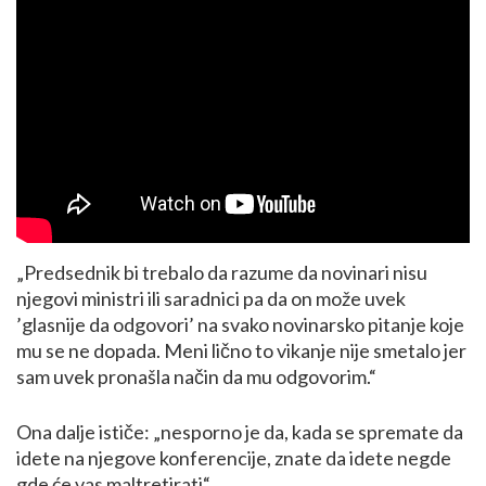
„Predsednik bi trebalo da razume da novinari nisu
njegovi ministri ili saradnici pa da on može uvek
’glasnije da odgovori’ na svako novinarsko pitanje koje
mu se ne dopada. Meni lično to vikanje nije smetalo jer
sam uvek pronašla način da mu odgovorim.“
Ona dalje ističe: „nesporno je da, kada se spremate da
idete na njegove konferencije, znate da idete negde
gde će vas maltretirati“.