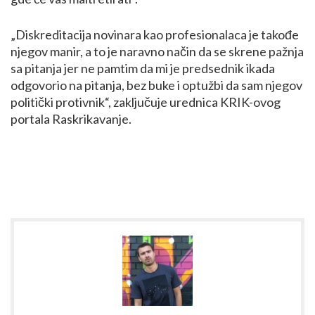
„Diskreditacija novinara kao profesionalaca je takođe
njegov manir, a to je naravno način da se skrene pažnja
sa pitanja jer ne pamtim da mi je predsednik ikada
odgovorio na pitanja, bez buke i optužbi da sam njegov
politički protivnik“, zaključuje urednica KRIK-ovog
portala Raskrikavanje.