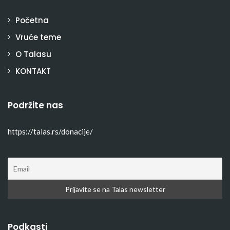
Početna
Vruće teme
O Talasu
KONTAKT
Podržite nas
https://talas.rs/donacije/
Podkasti