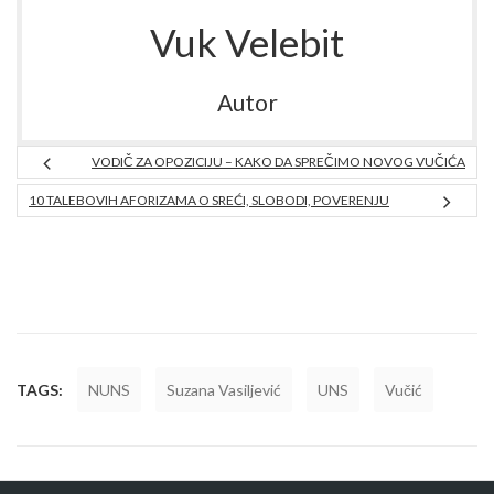
Vuk Velebit
Autor
VODIČ ZA OPOZICIJU – KAKO DA SPREČIMO NOVOG VUČIĆA
10 TALEBOVIH AFORIZAMA O SREĆI, SLOBODI, POVERENJU
TAGS:
NUNS
Suzana Vasiljević
UNS
Vučić