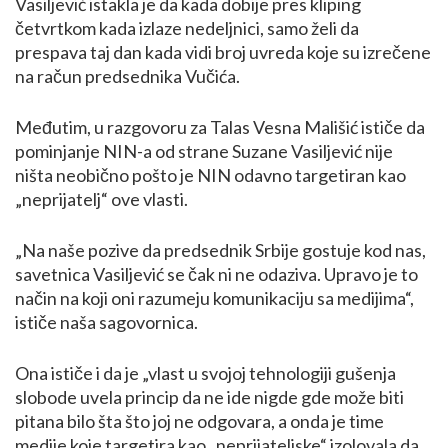
Vasiljević istakla je da kada dobije pres kliping
četvrtkom kada izlaze nedeljnici, samo želi da
prespava taj dan kada vidi broj uvreda koje su izrečene
na račun predsednika Vučića.
Međutim, u razgovoru za Talas Vesna Mališić ističe da
pominjanje NIN-a od strane Suzane Vasiljević nije
ništa neobično pošto je NIN odavno targetiran kao
„neprijatelj“ ove vlasti.
„Na naše pozive da predsednik Srbije gostuje kod nas,
savetnica Vasiljević se čak ni ne odaziva. Upravo je to
način na koji oni razumeju komunikaciju sa medijima“,
ističe naša sagovornica.
Ona ističe i da je „vlast u svojoj tehnologiji gušenja
slobode uvela princip da ne ide nigde gde može biti
pitana bilo šta što joj ne odgovara, a onda je time
medije koje targetira kao „neprijateljske“ izolovala da