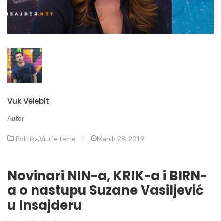
Vuk Velebit
Autor
Politika
,
Vruće teme
|
March 28, 2019
Novinari NIN-a, KRIK-a i BIRN-
a o nastupu Suzane Vasiljević
u Insajderu