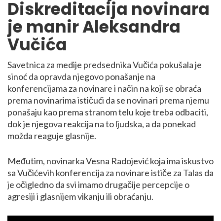
Diskreditacija novinara
je manir Aleksandra
Vučića
Savetnica za medije predsednika Vučića pokušala je
sinoć da opravda njegovo ponašanje na
konferencijama za novinare i način na koji se obraća
prema novinarima ističući da se novinari prema njemu
ponašaju kao prema stranom telu koje treba odbaciti,
dok je njegova reakcija na to ljudska, a da ponekad
možda reaguje glasnije.
Međutim, novinarka Vesna Radojević koja ima iskustvo
sa Vučićevih konferencija za novinare ističe za Talas da
je očigledno da svi imamo drugačije percepcije o
agresiji i glasnijem vikanju ili obraćanju.