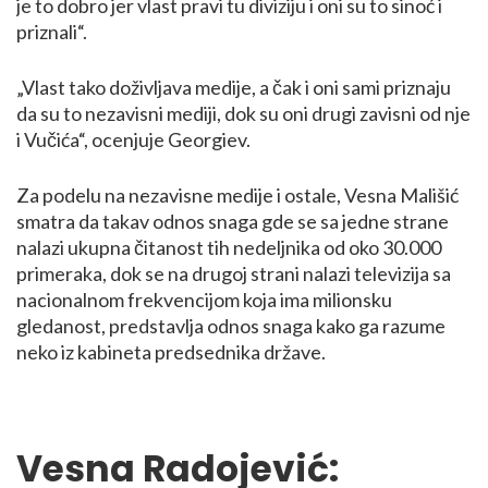
je to dobro jer vlast pravi tu diviziju i oni su to sinoć i
priznali“.
„Vlast tako doživljava medije, a čak i oni sami priznaju
da su to nezavisni mediji, dok su oni drugi zavisni od nje
i Vučića“, ocenjuje Georgiev.
Za podelu na nezavisne medije i ostale, Vesna Mališić
smatra da takav odnos snaga gde se sa jedne strane
nalazi ukupna čitanost tih nedeljnika od oko 30.000
primeraka, dok se na drugoj strani nalazi televizija sa
nacionalnom frekvencijom koja ima milionsku
gledanost, predstavlja odnos snaga kako ga razume
neko iz kabineta predsednika države.
Vesna Radojević: