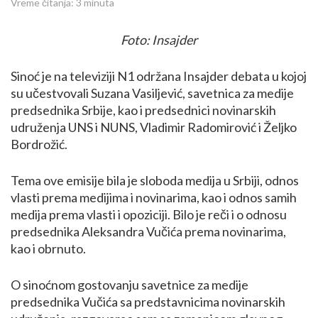
Vreme čitanja:
3
minuta
Foto: Insajder
Sinoć je na televiziji N1 održana Insajder debata u kojoj
su učestvovali Suzana Vasiljević, savetnica za medije
predsednika Srbije, kao i predsednici novinarskih
udruženja UNS i NUNS, Vladimir Radomirović i Željko
Bordrožić.
Tema ove emisije bila je sloboda medija u Srbiji, odnos
vlasti prema medijima i novinarima, kao i odnos samih
medija prema vlasti i opoziciji. Bilo je reči i o odnosu
predsednika Aleksandra Vučića prema novinarima,
kao i obrnuto.
O sinoćnom gostovanju savetnice za medije
predsednika Vučića sa predstavnicima novinarskih