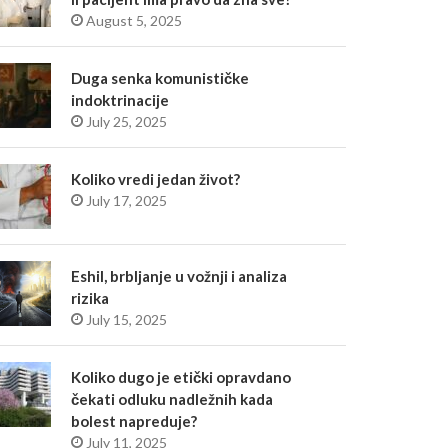
August 5, 2025
Duga senka komunističke
indoktrinacije
July 25, 2025
Koliko vredi jedan život?
July 17, 2025
Eshil, brbljanje u vožnji i analiza
rizika
July 15, 2025
Koliko dugo je etički opravdano
čekati odluku nadležnih kada
bolest napreduje?
July 11, 2025