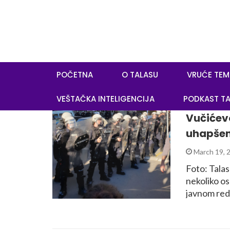
POČETNA
O TALASU
VRUĆE TEM
VEŠTAČKA INTELIGENCIJA
PODKAST TA
Vučićev
uhapšen
March 19, 
Foto: Tala
nekoliko o
javnom redu