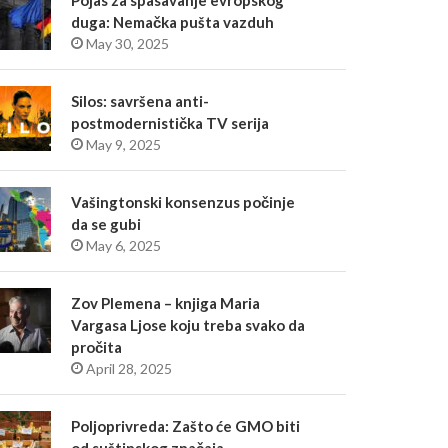
Pojas za spasavanje evropskog
duga: Nemačka pušta vazduh
May 30, 2025
Silos: savršena anti-
postmodernistička TV serija
May 9, 2025
Vašingtonski konsenzus počinje
da se gubi
May 6, 2025
Zov Plemena – knjiga Maria
Vargasa Ljose koju treba svako da
pročita
April 28, 2025
Poljoprivreda: Zašto će GMO biti