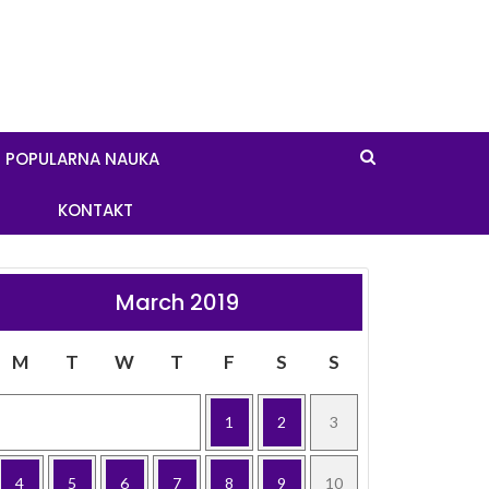
POPULARNA NAUKA
KONTAKT
March 2019
M
T
W
T
F
S
S
1
2
3
4
5
6
7
8
9
10