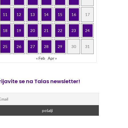
11
12
13
14
15
16
17
18
19
20
21
22
23
24
25
26
27
28
29
30
31
« Feb
Apr »
rijavite se na Talas newsletter!