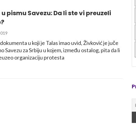
 u pismu Savezu: Da li ste vi preuzeli
e?
2019
okumenta u koji je Talas imao uvid, Živković je juče
o Savezu za Srbiju u kojem, između ostalog, pita da li
reuzeo organizaciju protesta
P