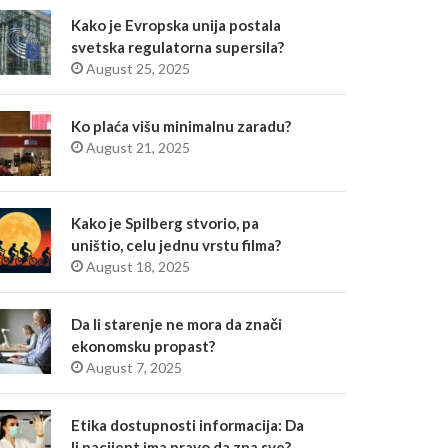
Kako je Evropska unija postala
svetska regulatorna supersila?
August 25, 2025
Ko plaća višu minimalnu zaradu?
August 21, 2025
Kako je Spilberg stvorio, pa
uništio, celu jednu vrstu filma?
August 18, 2025
Da li starenje ne mora da znači
ekonomsku propast?
August 7, 2025
Etika dostupnosti informacija: Da
li pacijent ima pravo da zna sve?