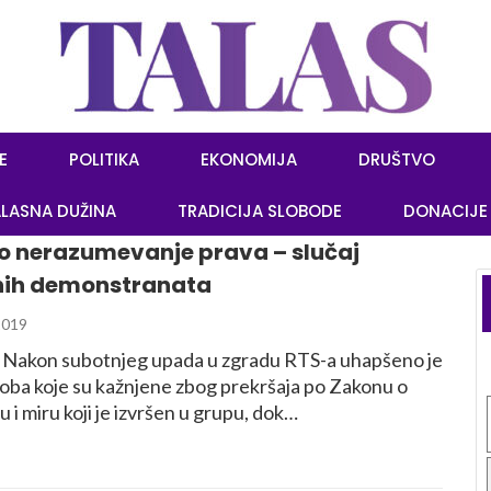
E
POLITIKA
EKONOMIJA
DRUŠTVO
LASNA DUŽINA
TRADICIJA SLOBODE
DONACIJE
o nerazumevanje prava – slučaj
ih demonstranata
2019
s Nakon subotnjeg upada u zgradu RTS-a uhapšeno je
soba koje su kažnjene zbog prekršaja po Zakonu o
 i miru koji je izvršen u grupu, dok…