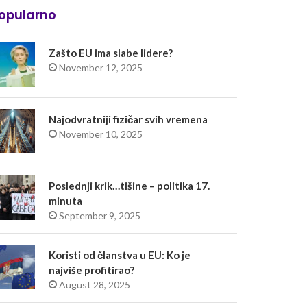
opularno
Zašto EU ima slabe lidere?
November 12, 2025
Najodvratniji fizičar svih vremena
November 10, 2025
Poslednji krik…tišine – politika 17.
minuta
September 9, 2025
Koristi od članstva u EU: Ko je
najviše profitirao?
August 28, 2025