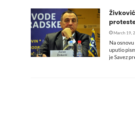
Živković
protest
March 19, 
Na osnovu d
uputio pism
je Savez p