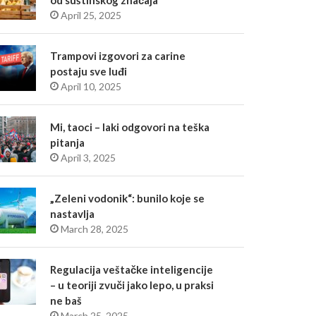
od suštinskog značaja
April 25, 2025
Trampovi izgovori za carine
postaju sve luđi
April 10, 2025
Mi, taoci – laki odgovori na teška
pitanja
April 3, 2025
„Zeleni vodonik“: bunilo koje se
nastavlja
March 28, 2025
Regulacija veštačke inteligencije
– u teoriji zvuči jako lepo, u praksi
ne baš
March 25, 2025