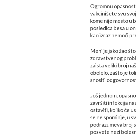
Ogromnu opasnost. 
vakcinišete svu svoj
kome nije mesto u 
posledica besa u on
kao izraz nemoći pr
Meni je jako žao što
zdravstvenog proble
zaista veliki broj n
obolelo, zašto je tol
snositi odgovornost
Još jednom, opasnos
završiti infekcija n
ostaviti, koliko će u
se ne spominje, u sv
podrazumeva broj sat
posvete nezi boles