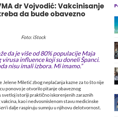
MA dr Vojvodić: Vakcinisanje
P
treba da bude obavezno
Foto: iStock
aže da je više od 80% populacije Maja
 virusa influence koji su doneli Španci.
da nisu imali izbora. Mi imamo.”
 Jelene Miletić zbog neplaćanja kazne za to što nije
ecu ponovo je otvorilo pitanje obaveznog
 svetloj istoriji praktično iskorenjenih zaraznih
g vakcina, kao i nedvosmislenom stavu medicinske
seri
i dalje raspiruju sumnju u njihovu delotvornost.