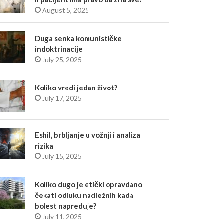
August 5, 2025
Duga senka komunističke
indoktrinacije
July 25, 2025
Koliko vredi jedan život?
July 17, 2025
Eshil, brbljanje u vožnji i analiza
rizika
July 15, 2025
Koliko dugo je etički opravdano
čekati odluku nadležnih kada
bolest napreduje?
July 11, 2025