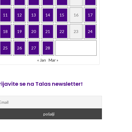
11
12
13
14
15
16
17
18
19
20
21
22
23
24
25
26
27
28
« Jan
Mar »
rijavite se na Talas newsletter!