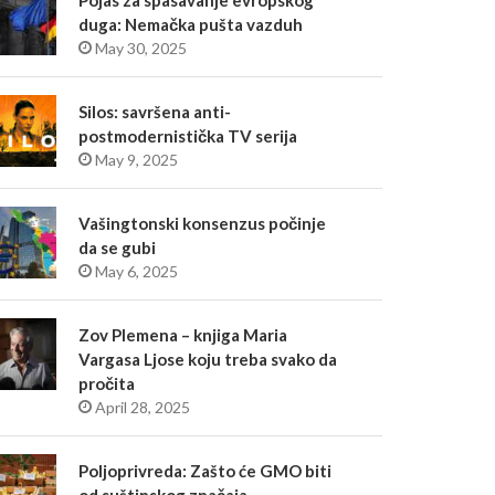
Pojas za spasavanje evropskog
duga: Nemačka pušta vazduh
May 30, 2025
Silos: savršena anti-
postmodernistička TV serija
May 9, 2025
Vašingtonski konsenzus počinje
da se gubi
May 6, 2025
Zov Plemena – knjiga Maria
Vargasa Ljose koju treba svako da
pročita
April 28, 2025
Poljoprivreda: Zašto će GMO biti