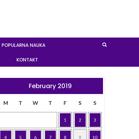
POPULARNA NAUKA
KONTAKT
February 2019
M
T
W
T
F
S
S
1
2
3
4
5
6
7
8
9
10