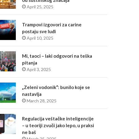
od suštinskog značaja
April 25, 2025
Trampovi izgovori za carine
postaju sve luđi
April 10, 2025
Mi, taoci – laki odgovori na teška
pitanja
April 3, 2025
„Zeleni vodonik“: bunilo koje se
nastavlja
March 28, 2025
Regulacija veštačke inteligencije
– u teoriji zvuči jako lepo, u praksi
ne baš
March 25, 2025