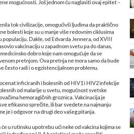
ene mogućnosti. Još jednom ću naglasiti ovaj epitet –
nila tok civilizacije, omogućivši ljudima da praktično
ne bolesti koje su u manje više redovnim ciklusima
u populaciju. Dakle, od Edvarda Jennera, od XVIII
omasovio vakcinaciju u zapadnom svetu pa do danas,
e medicinsko dobro koje nam omogućuje da se
tvenom pretnjom. Ova pretnja ne mora samo da bude
 se često radi i o egzistencijalnom problemu.
cenat inficiranih i bolesnih od HIV1 i HIV2 infekcije
bolesnih od malarije u svetu, mogućnost svetske
ovačima hemoragičnih groznica. Vakcinacija je
sve efikasno sprečite, ili bar svedete na najmanju
 je i odgovor na drugi deo vašeg pitanja.
a će u rutinsku upotrebu ući neke od vakcina kojima se
ciji (određenog HLA haplotipa) može sprečiti