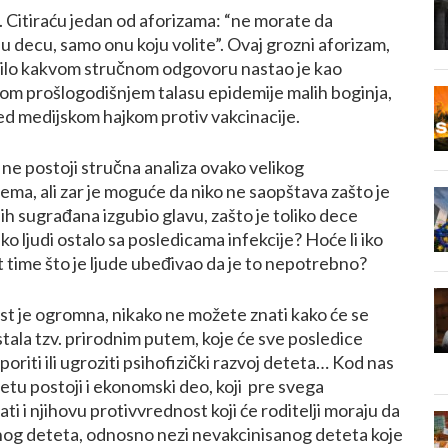
Citiraću jedan od aforizama: “ne morate da
u decu, samo onu koju volite”. Ovaj grozni aforizam,
bilo kakvom stručnom odgovoru nastao je kao
om prošlogodišnjem talasu epidemije malih boginja,
ed medijskom hajkom protiv vakcinacije.
 ne postoji stručna analiza ovako velikog
ma, ali zar je moguće da niko ne saopštava zašto je
aših sugrađana izgubio glavu, zašto je toliko dece
iko ljudi ostalo sa posledicama infekcije? Hoće li iko
 time što je ljude ubeđivao da je to nepotrebno?
t je ogromna, nikako ne možete znati kako će se
astala tzv. prirodnim putem, koje će sve posledice
sporiti ili ugroziti psihofizički razvoj deteta… Kod nas
etu postoji i ekonomski deo, koji pre svega
i i njihovu protivvrednost koji će roditelji moraju da
nog deteta, odnosno nezi nevakcinisanog deteta koje