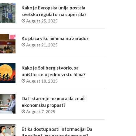
Kako je Evropska unija postala
svetska regulatorna supersila?
August 25, 2025
Ko plaća višu minimalnu zaradu?
August 21, 2025
Kako je Spilberg stvorio, pa
uništio, celu jednu vrstu filma?
August 18, 2025
Da li starenje ne mora da znači
ekonomsku propast?
August 7, 2025
Etika dostupnosti informacija: Da
li pacijent ima pravo da zna sve?