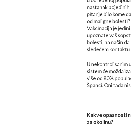
nastanak pojedinih 
pitanje bilo kome da 
od maligne bolesti
Vakcinacija je jedini
upoznate vaš sopst
bolesti, na način d
sledećem kontaktu 
U nekontrolisanim u
sistem će možda izać
više od 80% populac
Španci. Oni tada nis
Kakve opasnosti no
za okolinu?