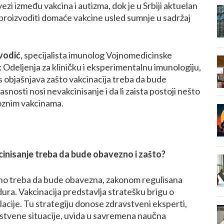
 vezi između vakcina i autizma, dok je u Srbiji aktuelan
roizvoditi domaće vakcine usled sumnje u sadržaj
jvodić
, specijalista imunolog Vojnomedicinske
k Odeljenja za kliničku i eksperimentalnu imunologiju,
s objašnjava zašto vakcinacija treba da bude
nosti nosi nevakcinisanje i da li zaista postoji nešto
oznim vakcinama.
kcinisanje treba da bude obavezno i zašto?
tno treba da bude obavezna, zakonom regulisana
ra. Vakcinacija predstavlja stratešku brigu o
lacije. Tu strategiju donose zdravstveni eksperti,
stvene situacije, uvida u savremena naučna