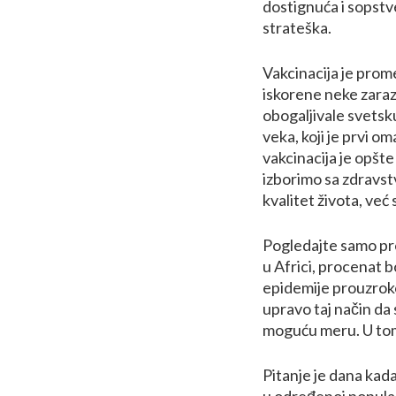
dostignuća i sopstv
strateška.
Vakcinacija je prome
iskorene neke zaraz
obogaljivale svetsk
veka, koji je prvi 
vakcinacija je opšt
izborimo sa zdravs
kvalitet života, već
Pogledajte samo pro
u Africi, procenat 
epidemije prouzrok
upravo taj način da 
moguću meru. U tome
Pitanje je dana kad
u određenoj popula