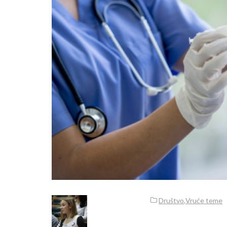
Društvo
,
Vruće teme