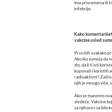
ima privremena ili 
infekcije.
Kako komentarišet
vakcine usled sumn
Prvo bih svakako pr
Ako iko sumnja da 
zlo, da li ti isti kor
kupovati i koristit
radioaktivni? Zašto
njih je mnogo više,
Ako se manemo ovakv
sledeće. Vakcine ko
za njihovo i za bilo 