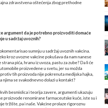
trajna zdravstvena oštećenja zbog prethodne
e argument da je potrebno proizvoditi domaće
je u sadržaj uvoznih?
okomentarisao sumnju u sadržaj uvoznih vakcina.
neko kroz uvozne vakcine pokušava da nam nanese
iste strana pića, hranu iz uvoza, pastu za zube? Da li će
i automobile proizvedene u svetu, jer su možda
 protiv tih proizvoda nije pokrenuta medijska hajka,
 sa njima se svakodnevno dolazi u kontakt?
ih besmislica i teorija zavere, argumenti ukazuju
je proizvode renomirane farmaceutske kuće, iste su i
koje tržište, pa i naše. Vakcine prolaze rigoroznu