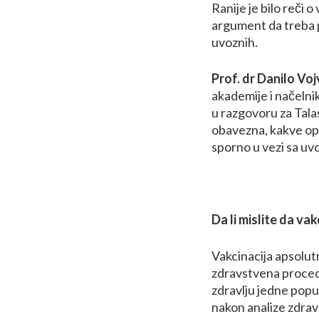
Ranije je bilo reči o
argument da treba p
uvoznih.
Prof. dr Danilo Vo
akademije i načelni
u razgovoru za Tala
obavezna, kakve opas
sporno u vezi sa uv
Da li mislite da va
Vakcinacija apsolu
zdravstvena procedu
zdravlju jedne popu
nakon analize zdrav