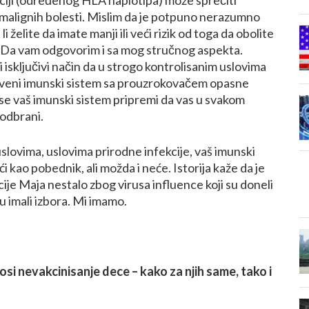
malignih bolesti. Mislim da je potpuno nerazumno
li želite da imate manji ili veći rizik od toga da obolite
? Da vam odgovorim i sa mog stručnog aspekta.
 i isključivi način da u strogo kontrolisanim uslovima
veni imunski sistem sa prouzrokovačem opasne
a se vaš imunski sistem pripremi da vas u svakom
odbrani.
slovima, uslovima prirodne infekcije, vaš imunski
i kao pobednik, ali možda i neće. Istorija kaže da je
ije Maja nestalo zbog virusa influence koji su doneli
u imali izbora. Mi imamo.
si nevakcinisanje dece – kako za njih same, tako i