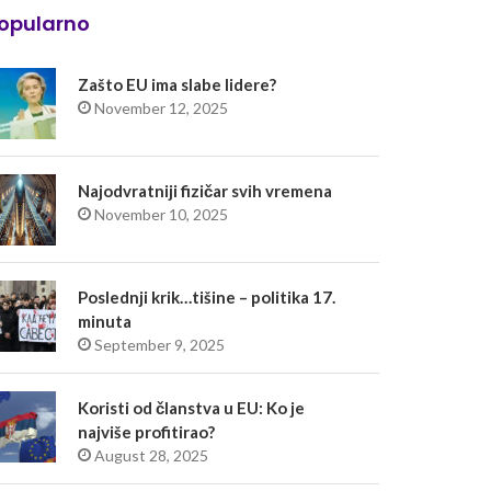
opularno
Zašto EU ima slabe lidere?
November 12, 2025
Najodvratniji fizičar svih vremena
November 10, 2025
Poslednji krik…tišine – politika 17.
minuta
September 9, 2025
Koristi od članstva u EU: Ko je
najviše profitirao?
August 28, 2025