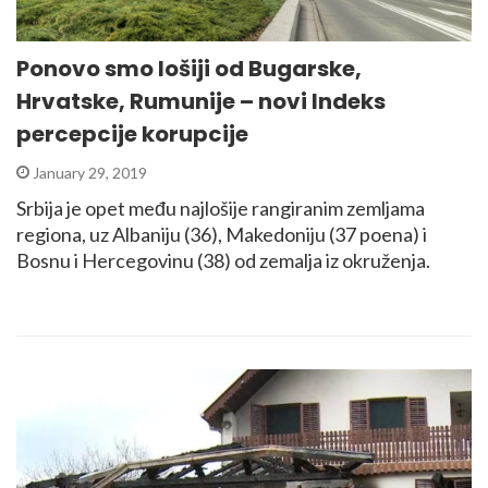
Ponovo smo lošiji od Bugarske,
Hrvatske, Rumunije – novi Indeks
percepcije korupcije
January 29, 2019
Srbija je opet među najlošije rangiranim zemljama
regiona, uz Albaniju (36), Makedoniju (37 poena) i
Bosnu i Hercegovinu (38) od zemalja iz okruženja.