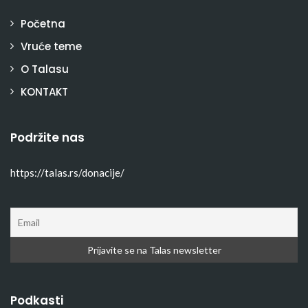
Početna
Vruće teme
O Talasu
KONTAKT
Podržite nas
https://talas.rs/donacije/
Podkasti