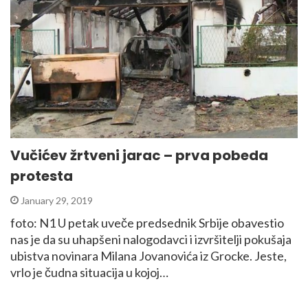
Vučićev žrtveni jarac – prva pobeda
protesta
January 29, 2019
foto: N1 U petak uveče predsednik Srbije obavestio
nas je da su uhapšeni nalogodavci i izvršitelji pokušaja
ubistva novinara Milana Jovanovića iz Grocke. Jeste,
vrlo je čudna situacija u kojoj…