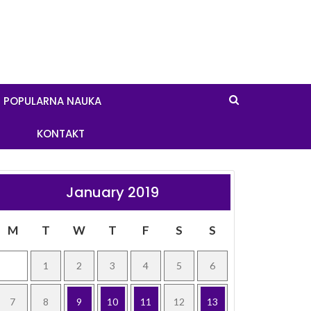
POPULARNA NAUKA
KONTAKT
January 2019
M
T
W
T
F
S
S
1
2
3
4
5
6
7
8
9
10
11
12
13