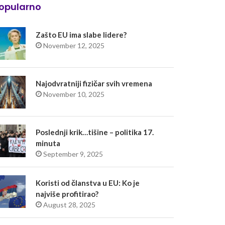
opularno
Zašto EU ima slabe lidere?
November 12, 2025
Najodvratniji fizičar svih vremena
November 10, 2025
Poslednji krik…tišine – politika 17.
minuta
September 9, 2025
Koristi od članstva u EU: Ko je
najviše profitirao?
August 28, 2025