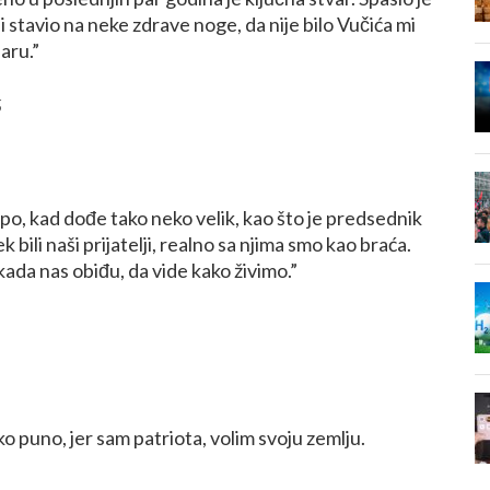
i stavio na neke zdrave noge, da nije bilo Vučića mi
aru.”
epo, kad dođe tako neko velik, kao što je predsednik
 bili naši prijatelji, realno sa njima smo kao braća.
kada nas obiđu, da vide kako živimo.”
ko puno, jer sam patriota, volim svoju zemlju.