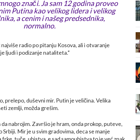
 mnogo znači. Ja sam 12 godina proveo
enim Putina kao velikog lidera i velikog
ika, a cenim i našeg predsednika,
normalno.
 najviše radio po pitanju Kosova, ali i otvaranje
e ljudi i podizanje nataliteta.”
prelepo, duševni mir. Putin je veličina. Velika
neti zemlji, možda grešim.
a da nabrojim. Završio je hram, onda prokop, puteve,
o Srbiji. Mir je u svim gradovima, deca se manje
 frke, tuče, ubistva, e sad samoubistva to je već znak