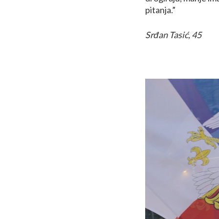
pitanja.”
Srđan Tasić, 45