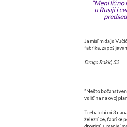
”Meni lično
u Rusiji i c
predsedn
Ja mislim da je Vučić
fabrika, zapošljavanj
Drago Rakić, 52
”Nešto božanstveno, 
veličina na ovoj pla
Trebalo bi mi 3 dan
železnice, fabrike p
drogiraju, manje ima