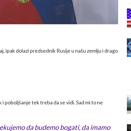
aj, ipak dolazi predsednik Rusije u našu zemlju i drago
 poboljšanje tek treba da se vidi. Sad mi to ne
ekujemo da budemo bogati, da imamo