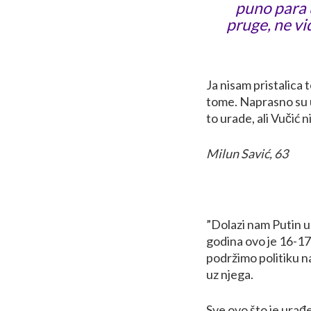
puno para u
pruge, ne vi
Ja nisam pristalica 
tome. Naprasno su un
to urade, ali Vučić n
Milun Savić, 63
”Dolazi nam Putin u 
godina ovo je 16-17
podržimo politiku n
uz njega.
Sve ovo što je urađe