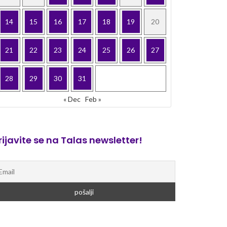
14
15
16
17
18
19
20
21
22
23
24
25
26
27
28
29
30
31
« Dec
Feb »
rijavite se na Talas newsletter!