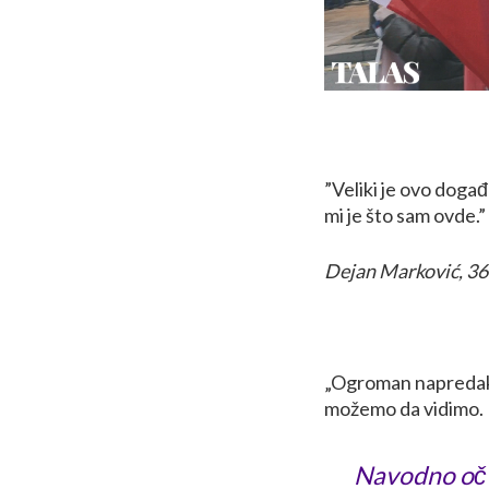
”Veliki je ovo događ
mi je što sam ovde.”
Dejan Marković, 36
„Ogroman napredak i
možemo da vidimo.
Navodno oč