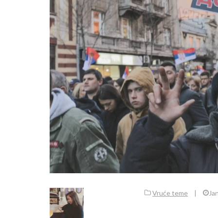
Vruće teme
|
Ja