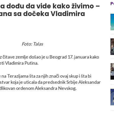
P
da dođu da vide kako živimo –
đana sa dočeka Vladimira
Foto: Talas
iz čitave zemlje došao je u Beograd 17. januara kako
eti Vladimira Putina.
na Terazijama šta za njih znači ovaj skup i šta bi
u stvar koja je uticala da predsednik Srbije Aleksandar
dlikovan ordenom Aleksandra Nevskog.