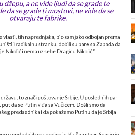
 džepu, a ne vide ljudi da se grade te
de da se grade ti mostovi, ne vide da se
otvaraju te fabrike.
te vlasti, tih naprednjaka, bio sam jako odbojan prema
ištili radikalnu stranku, dobili su pare sa Zapada da
ije Nikolić i nema uz sebe Dragicu Nikolić.“
državu, to znači poštovanje Srbije. U poslednjih par
. put da se Putin viđa sa Vučićem. Došli smo da
ašeg predsednika i da pokažemo Putinu da je Srbija
no u poslednjih par godina je ključna stvar. Spasio je