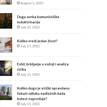
August 5, 2025
Duga senka komunističke
indoktrinacije
July 25, 2025
Koliko vredi jedan život?
July 17, 2025
Eshil, brbljanje u vožnji i analiza
rizika
July 15, 2025
Koliko dugo je etički opravdano
čekati odluku nadležnih kada
bolest napreduje?
July 11, 2025