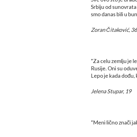
Srbiju od sunovrata 
smo danas bili u bun
Zoran Čitaković, 36
”Za celu zemlju je l
Rusije. Oni su oduvek
Lepo je kada dođu, 
Jelena Stupar, 19
”Meni lično znači ja