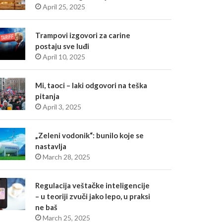
April 25, 2025
Trampovi izgovori za carine
postaju sve luđi
April 10, 2025
Mi, taoci – laki odgovori na teška
pitanja
April 3, 2025
„Zeleni vodonik“: bunilo koje se
nastavlja
March 28, 2025
Regulacija veštačke inteligencije
– u teoriji zvuči jako lepo, u praksi
ne baš
March 25, 2025