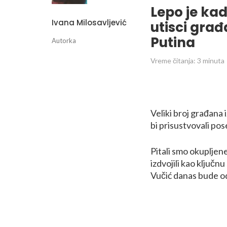
Lepo je ka
Ivana Milosavljević
utisci gra
Putina
Autorka
Vreme čitanja:
3
minuta
Veliki broj građana 
bi prisustvovali pos
Pitali smo okupljene 
izdvojili kao ključn
Vučić danas bude o