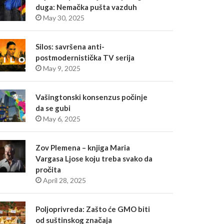
duga: Nemačka pušta vazduh
May 30, 2025
Silos: savršena anti-
postmodernistička TV serija
May 9, 2025
Vašingtonski konsenzus počinje
da se gubi
May 6, 2025
Zov Plemena – knjiga Maria
Vargasa Ljose koju treba svako da
pročita
April 28, 2025
Poljoprivreda: Zašto će GMO biti
od suštinskog značaja