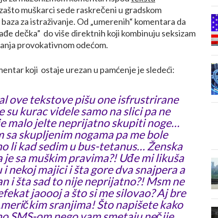
 zašto muškarci sede raskrečeni u gradskom
 baza za istraživanje. Od „umerenih“ komentara da
ađe dečka” do više direktnih koji kombinuju seksizam
ovanja provokativnom odećom.
entar koji ostaje urezan u pamćenje je sledeći:
al ove tekstove pišu one isfrustrirane
e su kurac videle samo na slici pa ne
je malo jelte neprijatno skupiti noge…
m sa skupljenim nogama pa me bole
mo li kad sedim u bus-tetanus… Ženska
a je sa muškim pravima?! Uđe mi likuša
i nekoj majici i šta gore dva snajpera a
an i šta sad to nije neprijatno?! Msm ne
efekat jaoooj a što si me silovao? Aj bre
Američkim sranjima! Što napišete kako
mo SMS-om nego vam smetaju nečije