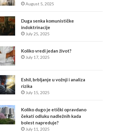
August 5, 2025
Duga senka komunističke
indoktrinacije
July 25, 2025
Koliko vredi jedan život?
July 17, 2025
Eshil, brbljanje u vožnji i analiza
rizika
July 15, 2025
Koliko dugo je etički opravdano
čekati odluku nadležnih kada
bolest napreduje?
July 11, 2025