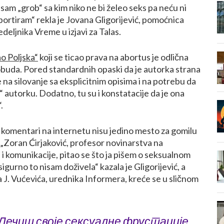
sam „grob“ sa kim niko ne bi želeo seks pa neću ni
abortiram“ rekla je Jovana Gligorijević, pomoćnica
deljnika Vreme u izjavi za Talas.
ao Poljska“
koji se ticao prava na abortus je odlična
obuda. Pored standardnih opaski da je autorka strana
e na silovanje sa eksplicitnim opisima i na potrebu da
 autorku. Dodatno, tu su i konstatacije da je ona
.
komentari na internetu nisu jedino mesto za gomilu
„Zoran Ćirjaković, profesor novinarstva na
 i komunikacije, pitao se što ja pišem o seksualnom
gurno to nisam doživela“ kazala je Gligorijević, a
a J. Vućevića, urednika Informera, kreće se u sličnom
Лечиш своје сексуалне фрустације