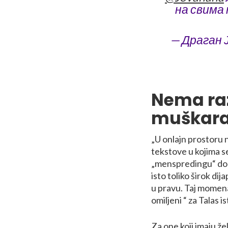
на свима 
— Драган Ј
Nema raz
muškara
„U onlajn prostoru 
tekstove u kojima se
„menspredingu“ dobi
isto toliko širok dij
u pravu. Taj momena
omiljeni “ za Talas 
Za one koji imaju ž