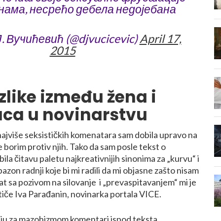
нама, несрећо дебела недојебана
. Вучићевић (@djvucicevic)
April 17,
2015
like između žena i
ca u novinarstvu
najviše seksističkih komenatara sam dobila upravo na
 borim protiv njih. Tako da sam posle tekst o
la čitavu paletu najkreativnijih sinonima za „kurvu“ i
apazon radnji koje bi mi radili da mi objasne zašto nisam
t sa pozivom na silovanje i „prevaspitavanjem“ mi je
ističe Iva Parađanin, novinarka portala VICE.
elju za mazohizmom komentari ispod
teksta