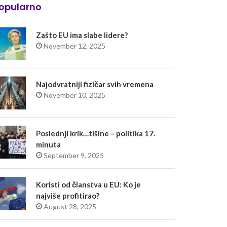
opularno
Zašto EU ima slabe lidere?
November 12, 2025
Najodvratniji fizičar svih vremena
November 10, 2025
Poslednji krik…tišine – politika 17.
minuta
September 9, 2025
Koristi od članstva u EU: Ko je
najviše profitirao?
August 28, 2025