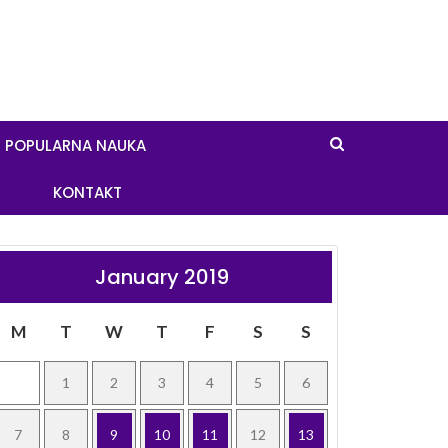
POPULARNA NAUKA
KONTAKT
January 2019
M
T
W
T
F
S
S
1
2
3
4
5
6
7
8
9
10
11
12
13