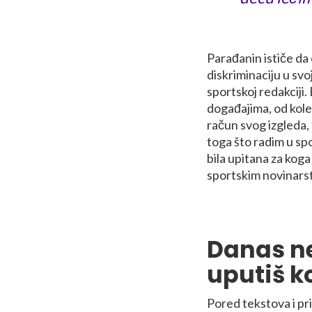
Parađanin ističe da 
diskriminaciju u svo
sportskoj redakciji
događajima, od kole
račun svog izgleda, 
toga što radim u spo
bila upitana za koga
sportskim novinarst
Danas n
uputiš 
Pored tekstova i pr