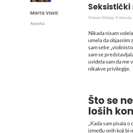
Seksistički
Marta Vasić
Vreme čitanja:
4
minuta
Autorka
Nikada nisam volela i
umela da objasnim z
sam sebe „violinist
sam se predstavljal
uvidela sam da me v
nikakve privilegije.
Što se n
loših ko
„Kada sam pisala o 
između onih koji bi m