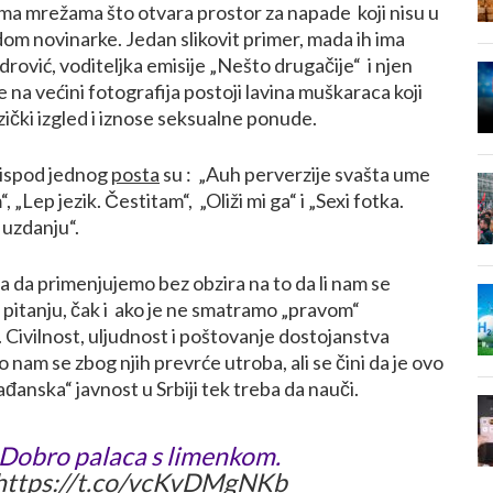
ima mrežama što otvara prostor za napade koji nisu u
dom novinarke. Jedan slikovit primer, mada ih ima
rović, voditeljka emisije „Nešto drugačije“ i njen
 na većini fotografija postoji lavina muškaraca koji
zički izgled i iznose seksualne ponude.
 ispod jednog
posta
su : „Auh perverzije svašta ume
“, „Lep jezik. Čestitam“, „Oliži mi ga“ i „Sexi fotka.
 uzdanju“.
a da primenjujemo bez obzira na to da li nam se
pitanju, čak i ako je ne smatramo „pravom“
Civilnost, uljudnost i poštovanje dostojanstva
nam se zbog njih prevrće utroba, ali se čini da je ovo
rađanska“ javnost u Srbiji tek treba da nauči.
Dobro palaca s limenkom.
https://t.co/vcKvDMgNKb