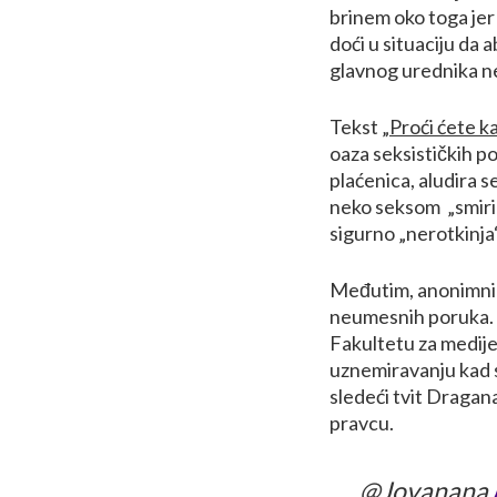
brinem oko toga jer 
doći u situaciju da 
glavnog urednika ne
Tekst
„Proći ćete k
oaza seksističkih p
plaćenica, aludira s
neko seksom „smiri“
sigurno „nerotkinja“
Međutim, anonimni 
neumesnih poruka. 
Fakultetu za medije
uznemiravanju kad si
sledeći tvit Dragan
pravcu.
@Jovanana