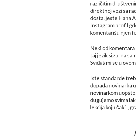
različitim društven
direktnoj vezi sa ra
dosta, jeste Hana Ad
Instagram profil gde
komentarišu njen fi
Neki od komentara
taj jezik sigurna sam
Sviđaš mi se u ovom
Iste standarde treb
dopada novinarka u 
novinarkom uopšte. 
dugujemo svima iako 
lekcija koju čak i „g