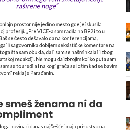
raširene noge“
onlajn prostor nije jedino mesto gde je iskusila
joj profesiji. „Pre VICE-a sam radila na B92 i to u
. Baš se često dešavalo da na konferencijama,
ga ili sagovornika dobijem seksističke komentare na
toga šta sam obukla, da li sam se našminkala ili zbog
rtskoj redakciji. Ne mogu da izbrojim koliko puta sam
 sam se to sredila i na kog igrača se ložim kad se bavim
vom“ rekla je Parađanin.
e smeš ženama ni da
kompliment
iloga novinari danas najčešće imaju prisustvo na