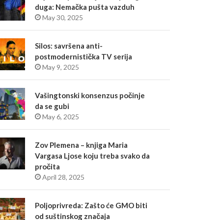
duga: Nemačka pušta vazduh
May 30, 2025
Silos: savršena anti-
postmodernistička TV serija
May 9, 2025
Vašingtonski konsenzus počinje
da se gubi
May 6, 2025
Zov Plemena – knjiga Maria
Vargasa Ljose koju treba svako da
pročita
April 28, 2025
Poljoprivreda: Zašto će GMO biti
od suštinskog značaja