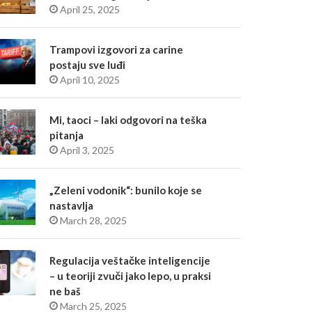
April 25, 2025
Trampovi izgovori za carine
postaju sve luđi
April 10, 2025
Mi, taoci – laki odgovori na teška
pitanja
April 3, 2025
„Zeleni vodonik“: bunilo koje se
nastavlja
March 28, 2025
Regulacija veštačke inteligencije
– u teoriji zvuči jako lepo, u praksi
ne baš
March 25, 2025