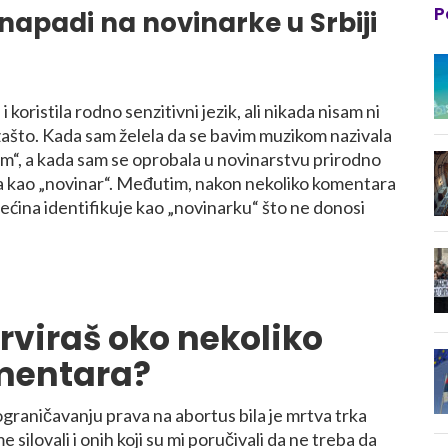
P
 napadi na novinarke u Srbiji
 koristila rodno senzitivni jezik, ali nikada nisam ni
ašto. Kada sam želela da se bavim muzikom nazivala
om“, a kada sam se oprobala u novinarstvu prirodno
a kao „novinar“. Međutim, nakon nekoliko komentara
ećina identifikuje kao „novinarku“ što ne donosi
erviraš oko nekoliko
mentara?
ograničavanju prava na abortus bila je mrtva trka
e silovali i onih koji su mi poručivali da ne treba da