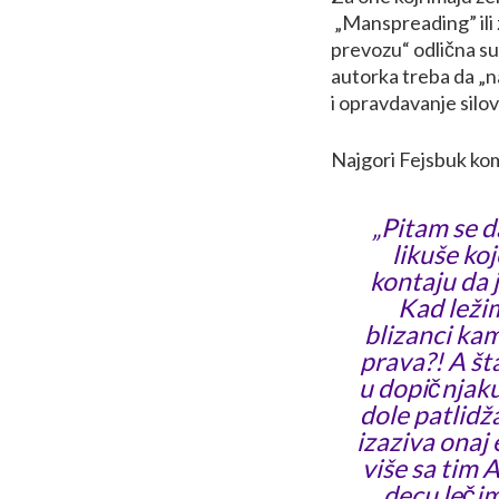
„Manspreading” ili
prevozu“ odlična su
autorka treba da „n
i opravdavanje sil
Najgori Fejsbuk kom
„Pitam se d
likuše koj
kontaju da 
Kad leži
blizanci ka
prava?! A št
u dopičnjaku 
dole patlidž
izaziva onaj 
više sa tim 
decu leči