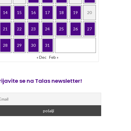
14
15
16
17
18
19
20
21
22
23
24
25
26
27
28
29
30
31
« Dec
Feb »
rijavite se na Talas newsletter!