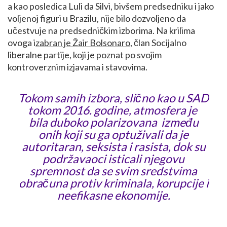
a kao posledica Luli da Silvi, bivšem predsedniku i jako
voljenoj figuri u Brazilu, nije bilo dozvoljeno da
učestvuje na predsedničkim izborima. Na krilima
ovoga i
zabran je Žair Bolsonaro
, član Socijalno
liberalne partije, koji je poznat po svojim
kontroverznim izjavama i stavovima.
Tokom samih izbora, slično kao u SAD
tokom 2016. godine, atmosfera je
bila duboko polarizovana između
onih koji su ga optuživali da je
autoritaran, seksista i rasista, dok su
podržavaoci isticali njegovu
spremnost da se svim sredstvima
obračuna protiv kriminala, korupcije i
neefikasne ekonomije.