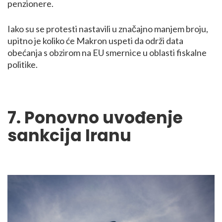
penzionere.
Iako su se protesti nastavili u značajno manjem broju,
upitno je koliko će Makron uspeti da održi data
obećanja s obzirom na EU smernice u oblasti fiskalne
politike.
7. Ponovno uvođenje
sankcija Iranu