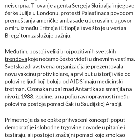
neiscrpna. Trovanje agenta Sergeja Skripalja i njegove
ćerke Julije u Londonu, protesti Palestinaca povodom
premeštanja američke ambasade u Jerusalim, ugovor
o miru između Eritreje i Etiopije i sve što je u vezi sa
Bregzitom zaslužuje pažnju.
Međutim, postoji veliki broj
pozitivnih svetskih
trendova
koje nećemo često videti u dnevnim vestima.
Svetska zdravstvena organizacija je prezentovala
novu vakcinu protiv kolere, a prvi put u istoriji više od
polovine ljudi koji boluju od AIDS imaju medicinski
tretman. Ozonska rupa iznad Antartika se smanjila na
nivo iz 1988. godine, a na polju ravnopravnosti među
polovima postoje pomaci čak i u Saudijskoj Arabiji.
Primetno je da se opšte prihvaćeni koncepti poput
demokratije i slobodne trgovine dovode u pitanje i
testiraju, ali postoje i značajni pomaci koje smo kao