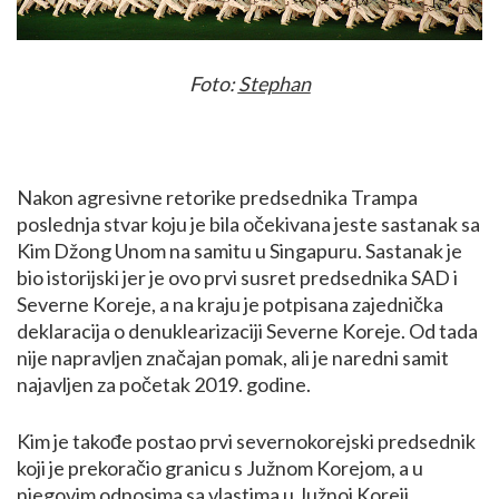
Foto:
Stephan
Nakon agresivne retorike predsednika Trampa
poslednja stvar koju je bila očekivana jeste sastanak sa
Kim Džong Unom na samitu u Singapuru. Sastanak je
bio istorijski jer je ovo prvi susret predsednika SAD i
Severne Koreje, a na kraju je potpisana zajednička
deklaracija o denuklearizaciji Severne Koreje. Od tada
nije napravljen značajan pomak, ali je naredni samit
najavljen za početak 2019. godine.
Kim je takođe postao prvi severnokorejski predsednik
koji je prekoračio granicu s Južnom Korejom, a u
njegovim odnosima sa vlastima u Južnoj Koreji