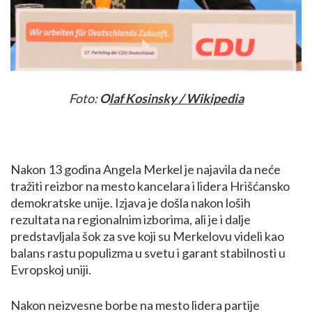
Foto:
O
laf Kosinsky / Wikipedia
Nakon 13 godina Angela Merkel je najavila da neće
tražiti reizbor na mesto kancelara i lidera Hrišćansko
demokratske unije. Izjava je došla nakon loših
rezultata na regionalnim izborima, ali je i dalje
predstavljala šok za sve koji su Merkelovu videli kao
balans rastu populizma u svetu i garant stabilnosti u
Evropskoj uniji.
Nakon neizvesne borbe na mesto lidera partije