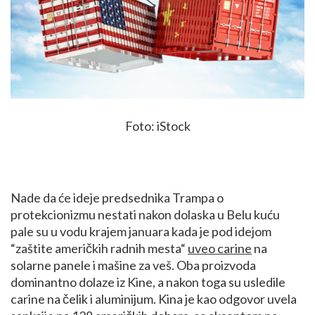
Foto: iStock
Nade da će ideje predsednika Trampa o
protekcionizmu nestati nakon dolaska u Belu kuću
pale su u vodu krajem januara kada je pod idejom
“zaštite američkih radnih mesta“
uveo carine
na
solarne panele i mašine za veš. Oba proizvoda
dominantno dolaze iz Kine, a nakon toga su usledile
carine na čelik i aluminijum. Kina je kao odgovor uvela