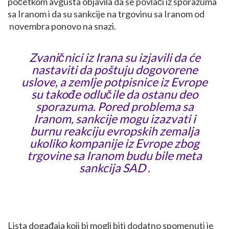
početkom avgusta objavila da se povlači iz sporazuma
sa Iranom i da su sankcije na trgovinu sa Iranom od
novembra ponovo na snazi.
Zvaničnici iz Irana su izjavili da će
nastaviti da poštuju dogovorene
uslove, a zemlje potpisnice iz Evrope
su takođe odlučile da ostanu deo
sporazuma. Pored problema sa
Iranom, sankcije mogu izazvati i
burnu reakciju evropskih zemalja
ukoliko kompanije iz Evrope zbog
trgovine sa Iranom budu bile meta
sankcija SAD .
Lista događaja koji bi mogli biti dodatno spomenuti je