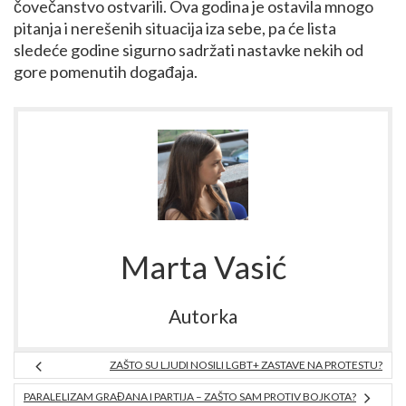
čovečanstvo ostvarili. Ova godina je ostavila mnogo
pitanja i nerešenih situacija iza sebe, pa će lista
sledeće godine sigurno sadržati nastavke nekih od
gore pomenutih događaja.
Marta Vasić
Autorka
ZAŠTO SU LJUDI NOSILI LGBT+ ZASTAVE NA PROTESTU?
PARALELIZAM GRAĐANA I PARTIJA – ZAŠTO SAM PROTIV BOJKOTA?