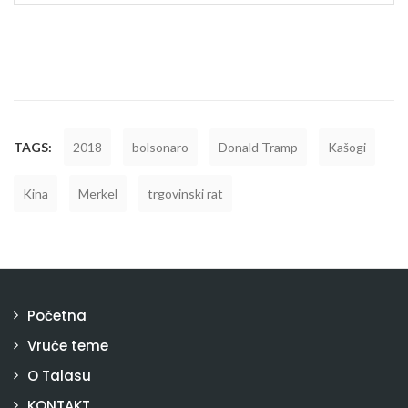
TAGS:
2018
bolsonaro
Donald Tramp
Kašogi
Kina
Merkel
trgovinski rat
Početna
Vruće teme
O Talasu
KONTAKT