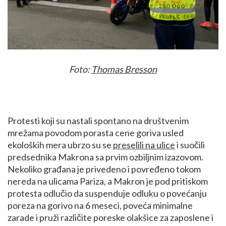
Foto:
Thomas Bresson
Protesti koji su nastali spontano na društvenim
mrežama povodom porasta cene goriva usled
ekoloških mera ubrzo su se
preselili na ulice
i suočili
predsednika Makrona sa prvim ozbiljnim izazovom.
Nekoliko građana je privedeno i povređeno tokom
nereda na ulicama Pariza, a Makron je pod pritiskom
protesta odlučio da suspenduje odluku o povećanju
poreza na gorivo na 6 meseci, poveća minimalne
zarade i pruži različite poreske olakšice za zaposlene i