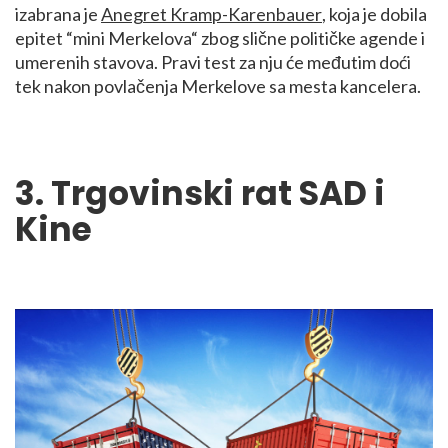
izabrana je
Anegret Kramp-Karenbauer
, koja je dobila
epitet “mini Merkelova“ zbog slične političke agende i
umerenih stavova. Pravi test za nju će međutim doći
tek nakon povlačenja Merkelove sa mesta kancelera.
3. Trgovinski rat SAD i
Kine