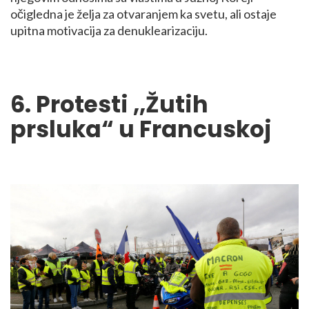
očigledna je želja za otvaranjem ka svetu, ali ostaje
upitna motivacija za denuklearizaciju.
6. Protesti ,,Žutih
prsluka“ u Francuskoj