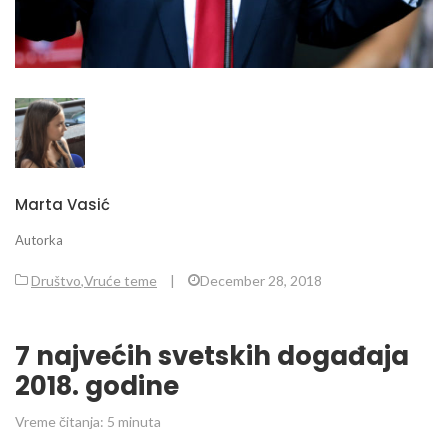
Marta Vasić
Autorka
Društvo
,
Vruće teme
|
December 28, 2018
7 najvećih svetskih događaja
2018. godine
Vreme čitanja:
5
minuta