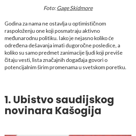
Foto:
Gage Skidmore
Godina za nama ne ostavlja u optimističnom
raspoloženju one koji posmatraju aktivno
međunarodnu politiku. Iako je nejasno koliko će
određena dešavanja imati dugoročne posledice, a
koliko su samo predmet zanimacije ljudi koji previše
čitaju vesti, lista značajnih događaja govori o
potencijalnim širim promenama u svetskom poretku.
1. Ubistvo saudijskog
novinara Kašogija