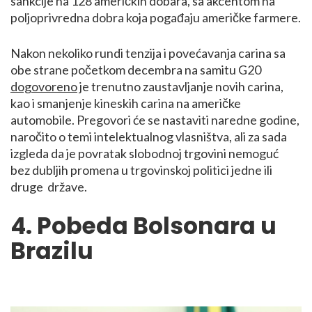
sankcije na 128 američkih dobara, sa akcentom na
poljoprivredna dobra koja pogađaju američke farmere.
Nakon nekoliko rundi tenzija i povećavanja carina sa
obe strane početkom decembra na samitu G20
dogovoreno
je trenutno zaustavljanje novih carina,
kao i smanjenje kineskih carina na američke
automobile. Pregovori će se nastaviti naredne godine,
naročito o temi intelektualnog vlasništva, ali za sada
izgleda da je povratak slobodnoj trgovini nemoguć
bez dubljih promena u trgovinskoj politici jedne ili
druge države.
4. Pobeda Bolsonara u
Brazilu