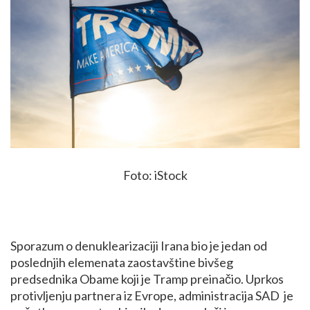
Foto: iStock
Sporazum o denuklearizaciji Irana bio je jedan od
poslednjih elemenata zaostavštine bivšeg
predsednika Obame koji je Tramp preinačio. Uprkos
protivljenju partnera iz Evrope, administracija SAD je