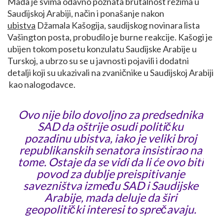
Mada je svima odavno poznata brutalnost režima u
Saudijskoj Arabiji, način i ponašanje nakon
ubistva
Džamala Kašogija, saudijskog novinara lista
Vašington posta, probudilo je burne reakcije. Kašogi je
ubijen tokom posetu konzulatu Saudijske Arabije u
Turskoj, a ubrzo su se u javnosti pojavili i dodatni
detalji koji su ukazivali na zvaničnike u Saudijskoj Arabiji
kao nalogodavce.
Ovo nije bilo dovoljno za predsednika
SAD da oštrije osudi političku
pozadinu ubistva, iako je veliki broj
republikanskih senatora insistirao na
tome. Ostaje da se vidi da li će ovo biti
povod za dublje preispitivanje
savezništva između SAD i Saudijske
Arabije, mada deluje da širi
geopolitički interesi to sprečavaju.