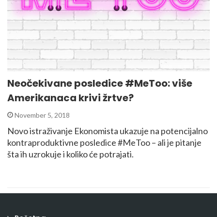
Neočekivane posledice #MeToo: više
Amerikanaca krivi žrtve?
November 5, 2018
Novo istraživanje Ekonomista ukazuje na potencijalno
kontraproduktivne posledice #MeToo – ali je pitanje
šta ih uzrokuje i koliko će potrajati.