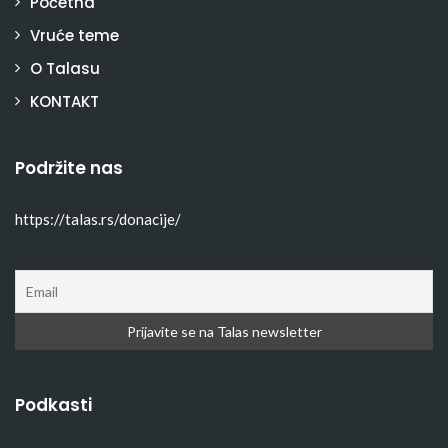
Početna
Vruće teme
O Talasu
KONTAKT
Podržite nas
https://talas.rs/donacije/
Podkasti