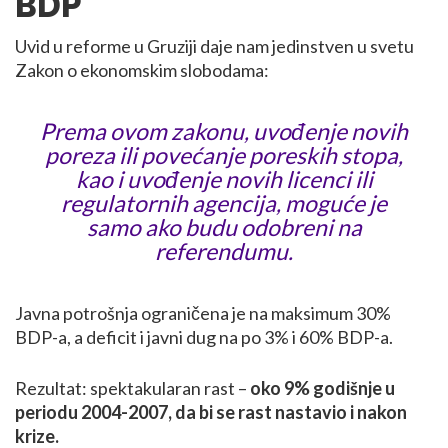
BDP
Uvid u reforme u Gruziji daje nam jedinstven u svetu
Zakon o ekonomskim slobodama:
Prema ovom zakonu, uvođenje novih
poreza ili povećanje poreskih stopa,
kao i uvođenje novih licenci ili
regulatornih agencija, moguće je
samo ako budu odobreni na
referendumu.
Javna potrošnja ograničena je na maksimum 30%
BDP-a, a deficit i javni dug na po 3% i 60% BDP-a.
Rezultat: spektakularan rast –
oko 9% godišnje u
periodu 2004-2007, da bi se rast nastavio i nakon
krize.