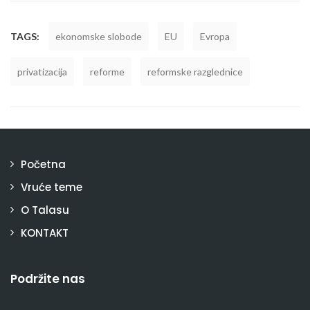
TAGS:
ekonomske slobode
EU
Evropa
privatizacija
reforme
reformske razglednice
Početna
Vruće teme
O Talasu
KONTAKT
Podržite nas