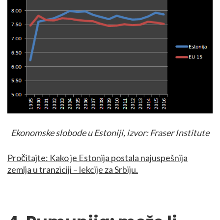
Ekonomske slobode u Estoniji, izvor: Fraser Institute
Pročitajte: Kako je Estonija postala najuspešnija
zemlja u tranziciji – lekcije za Srbiju.