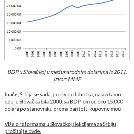
BDP u Slovačkoj u međunarodnim dolarima iz 2011,
izvor: MMF
Inače, Srbija se sada, po nivou dohotka, nalazi tamo
gde je Slovačka bila 2000, sa BDP-om od oko 15.000
dolara po stanovniku prema paritetu kupovne moći.
Više o reformama u Slovačkoj i lekcijama za Srbiju
pročitajte ovde.