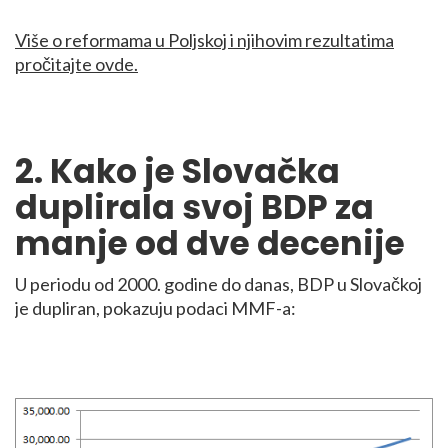
Više o reformama u Poljskoj i njihovim rezultatima
pročitajte ovde.
2. Kako je Slovačka
duplirala svoj BDP za
manje od dve decenije
U periodu od 2000. godine do danas, BDP u Slovačkoj
je dupliran, pokazuju podaci MMF-a: