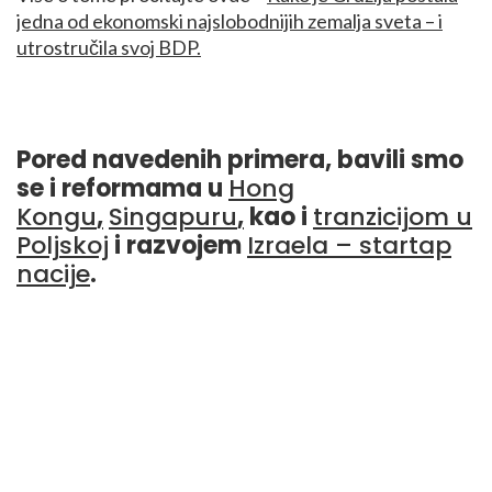
jedna od ekonomski najslobodnijih zemalja sveta – i
utrostručila svoj BDP.
Pored navedenih primera, bavili smo
se i reformama u
Hong
Kongu
,
Singapuru
,
kao i
tranzicijom u
Poljskoj
i razvojem
Izraela – startap
nacije
.