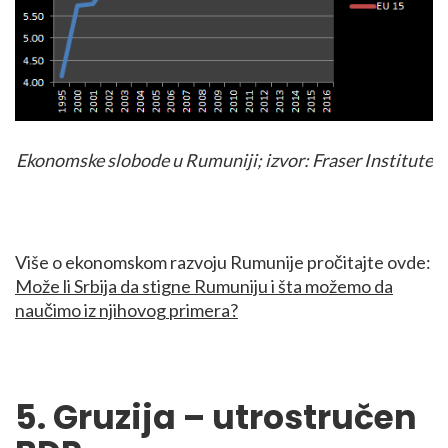
Ekonomske slobode u Rumuniji; izvor: Fraser Institute
Više o ekonomskom razvoju Rumunije pročitajte ovde:
Može li Srbija da stigne Rumuniju i šta možemo da
naučimo iz njihovog primera?
5. Gruzija – utrostručen