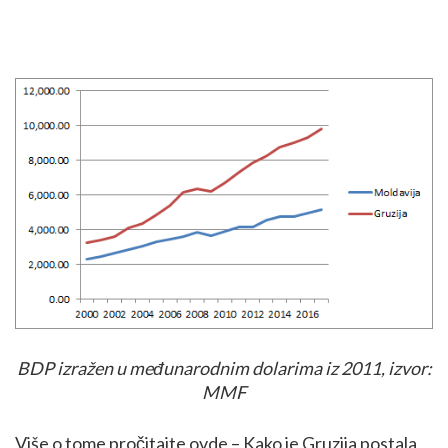
BDP izražen u međunarodnim dolarima iz 2011, izvor:
MMF
Više o tome pročitajte ovde –
Kako je Gruzija postala