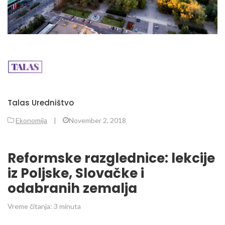
Talas Uredništvo
Ekonomija
|
November 2, 2018
Reformske razglednice: lekcije
iz Poljske, Slovačke i
odabranih zemalja
Vreme čitanja:
3
minuta