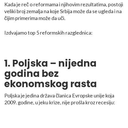
Kada je reč o reformama i njihovim rezultatima, postoji
veliki broj zemalja na koje Srbija može da se ugleda i na
čijim primerima može da uči.
Izdvajamo top 5 reformskih razglednica:
1. Poljska – nijedna
godina bez
ekonomskog rasta
Poljska je jedina država članica Evropske unije koja
2009. godine, u jeku krize, nije prošla kroz recesiju: