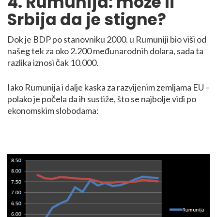
4. Rumunija: može li
Srbija da je stigne?
Dok je BDP po stanovniku 2000. u Rumuniji bio viši od
našeg tek za oko 2.200 međunarodnih dolara, sada ta
razlika iznosi čak 10.000.
Iako Rumunija i dalje kaska za razvijenim zemljama EU –
polako je počela da ih sustiže, što se najbolje vidi po
ekonomskim slobodama: