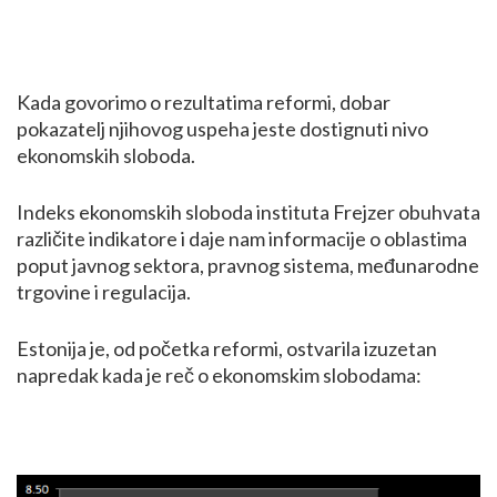
Kada govorimo o rezultatima reformi, dobar
pokazatelj njihovog uspeha jeste dostignuti nivo
ekonomskih sloboda.
Indeks ekonomskih sloboda instituta Frejzer obuhvata
različite indikatore i daje nam informacije o oblastima
poput javnog sektora, pravnog sistema, međunarodne
trgovine i regulacija.
Estonija je, od početka reformi, ostvarila izuzetan
napredak kada je reč o ekonomskim slobodama: