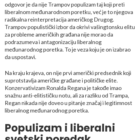
odgovor je da nije Trampov populizam taj koji preti
liberalnom međunarodnom poretku, već je to njegova
radikalna reinterpretacija američkog Drugog.
Trampov populistički izbor da okrivi vašingtonsku elitu
za probleme američkih građana nije morao da
podrazumeva i antagonizaciju liberalnog
međunarodnog poretka. To je veza koju je on izabrao
da uspostavi.
Na kraju krajeva, on nije prvi američki predsednik koji
suprotstavlja američke građane i političke elite.
Konzervativizam Ronalda Regana je takođe imao
snažnu anti-elitističku notu, ali za razliku od Trampa,
Regan nikada nije doveo u pitanje značaj i legitimnost
liberalnog međunarodnog poretka.
Populizam i liberalni
svetski poredak