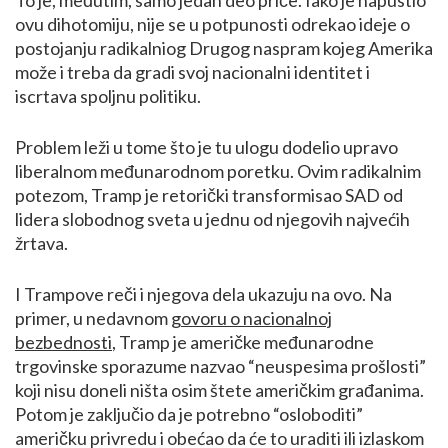
ovu dihotomiju, nije se u potpunosti odrekao ideje o
postojanju radikalniog Drugog naspram kojeg Amerika
može i treba da gradi svoj nacionalni identitet i
iscrtava spoljnu politiku.
Problem leži u tome što je tu ulogu dodelio upravo
liberalnom međunarodnom poretku. Ovim radikalnim
potezom, Tramp je retorički transformisao SAD od
lidera slobodnog sveta u jednu od njegovih najvećih
žrtava.
I Trampove reči i njegova dela ukazuju na ovo. Na
primer, u nedavnom
govoru o nacionalnoj
bezbednosti
, Tramp je američke međunarodne
trgovinske sporazume nazvao “neuspesima prošlosti”
koji nisu doneli ništa osim štete američkim građanima.
Potom je zaključio da je potrebno “osloboditi”
američku privredu i obećao da će to uraditi ili izlaskom