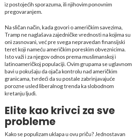
iz postojećih sporazuma, ili njihovim ponovnim
pregovaranjem.
Na sličan način, kada govori o američkim savezima,
Tramp ne naglašava zajedničke vrednosti na kojima su
oni zasnovani, već pre svega nepravedan finansijski
teret koji nameću američkim poreskim obveznicima.
Isto važi i za njegov odnos prema muslimanskoj i
latinoameričkoj populaciji. Ovim grupama se uglavnom
bavi u pokušaju da ojača kontrolu nad američkim
granicama, tvrdeći da su postale zabrinjavajuće
porozne usled liberalnog trenda ka slobodnom
kretanju ljudi.
Elite kao krivci za sve
probleme
Kako se populizam uklapa u ovu priču? Jednostavan