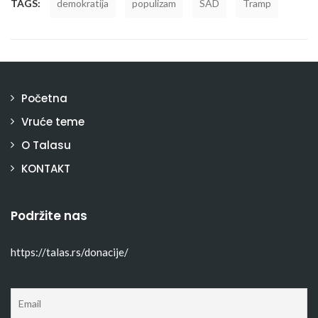
TAGS:
demokratija
populizam
SAD
Tramp
Početna
Vruće teme
O Talasu
KONTAKT
Podržite nas
https://talas.rs/donacije/