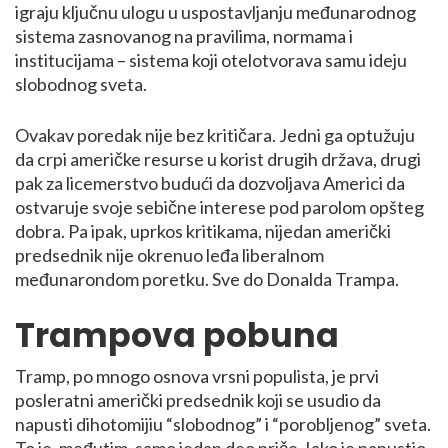
igraju ključnu ulogu u uspostavljanju međunarodnog
sistema zasnovanog na pravilima, normama i
institucijama – sistema koji otelotvorava samu ideju
slobodnog sveta.
Ovakav poredak nije bez kritičara. Jedni ga optužuju
da crpi američke resurse u korist drugih država, drugi
pak za licemerstvo budući da dozvoljava Americi da
ostvaruje svoje sebične interese pod parolom opšteg
dobra. Pa ipak, uprkos kritikama, nijedan američki
predsednik nije okrenuo leđa liberalnom
međunarondom poretku. Sve do Donalda Trampa.
Trampova pobuna
Tramp, po mnogo osnova vrsni populista, je prvi
posleratni američki predsednik koji se usudio da
napusti dihotomijiu “slobodnog” i “porobljenog” sveta.
To je, međutim, samo jedan deo priče. Iako je napustio