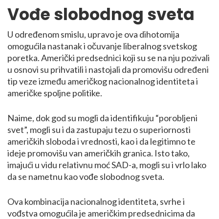
Vođe slobodnog sveta
U određenom smislu, upravo je ova dihotomija
omogućila nastanak i očuvanje liberalnog svetskog
poretka. Američki predsednici koji su se na nju pozivali
u osnovi su prihvatili i nastojali da promovišu određeni
tip veze između američkog nacionalnog identiteta i
američke spoljne politike.
Naime, dok god su mogli da identifikuju “porobljeni
svet”, mogli su i da zastupaju tezu o superiornosti
američkih sloboda i vrednosti, kao i da legitimno te
ideje promovišu van američkih granica. Isto tako,
imajući u vidu relativnu moć SAD-a, mogli su i vrlo lako
da se nametnu kao vođe slobodnog sveta.
Ova kombinacija nacionalnog identiteta, svrhe i
vođstva omogućila je američkim predsednicima da