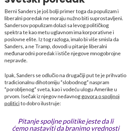
Berni Sanders je još bolji primer toga da populizam i
liberalni poredak ne moraju nužno biti suprostavljeni.
Sandersov populizam dolazi sa levog političkog
spektra te kao metu uglavnom ima korporativne i
poslovne elite. Iz tog razloga, imalo bi više smisla da
Sanders, a ne Tramp, dovodi u pitanje liberalni
međunarodni poredak i ističe njegove mnogobrojne
nepravde.
Ipak, Sanders se odlučio na drugačiji put te je prihvatio
tradicionalnu dihotomiju “slobodnog” naspram
“porobljenog” sveta, kao i vodeću ulogu Amerike u
prvom. Isečak iz njegov nedavnog
govora o spoljnoj
politici
to dobro ilustruje:
Pitanje spoljne politike jeste da li
ćemo nastaviti da branimo vrednosti