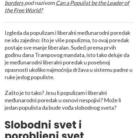
borders
pod nazivom
Can a Populist be the Leader of
the Free World?
Izgleda da populizam i liberalni međunarodni poredak
ne idu zajedno: što je više populizma, to ovaj poredak
postaje sve manje liberalan. Sudeći prema prvih
godinu dana Trampovog mandata, isto tako deluje da
je međunarodni liberalni poredak u posebnoj
opasnosti ukoliko najmoćnija država u sistemu padne u
ruke jedog populiste.
Zašto je to tako? Jesu li populizam i liberalni
međunarodni poredak u osnovi nespojivi? Može li
jedan populista da bude vođa slobodnog sveta?
Slobodni svet i
porobljeni svet