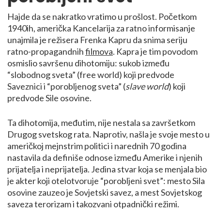
Hajde da se nakratko vratimo u prošlost. Početkom
1940ih, američka Kancelarija za ratno informisanje
unajmila je režisera Frenka Kapru da snima seriju
ratno-propagandnih
filmova
. Kapra je tim povodom
osmislio savršenu dihotomiju: sukob između
“slobodnog sveta” (free world) koji predvode
Saveznici i “porobljenog sveta” (
slave world
) koji
predvode Sile osovine.
Ta dihotomija, međutim, nije nestala sa završetkom
Drugog svetskog rata. Naprotiv, našla je svoje mesto u
američkoj mejnstrim politici i narednih 70 godina
nastavila da definiše odnose između Amerike i njenih
prijatelja i neprijatelja. Jedina stvar koja se menjala bio
je akter koji otelotvoruje “porobljeni svet”: mesto Sila
osovine zauzeo je Sovjetski savez, a mest Sovjetskog
saveza terorizam i takozvani otpadnički režimi.