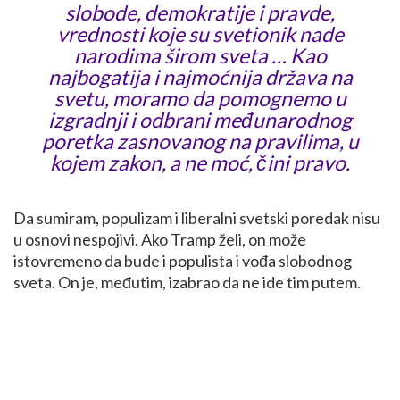
slobode, demokratije i pravde,
vrednosti koje su svetionik nade
narodima širom sveta … Kao
najbogatija i najmoćnija država na
svetu, moramo da pomognemo u
izgradnji i odbrani međunarodnog
poretka zasnovanog na pravilima, u
kojem zakon, a ne moć, čini pravo.
Da sumiram, populizam i liberalni svetski poredak nisu
u osnovi nespojivi. Ako Tramp želi, on može
istovremeno da bude i populista i vođa slobodnog
sveta. On je, međutim, izabrao da ne ide tim putem.